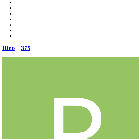
Rino
375