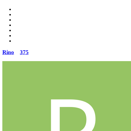
Rino
375