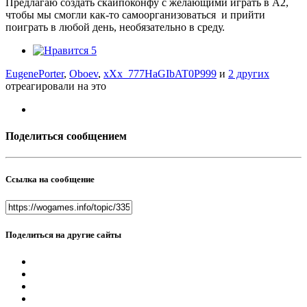
Предлагаю создать скайпоконфу с желающими играть в A2,
чтобы мы смогли как-то самоорганизоваться и прийти
поиграть в любой день, необязательно в среду.
5
EugenePorter
,
Oboev
,
xXx_777HaGIbAT0P999
и
2 других
отреагировали на это
Поделиться сообщением
Ссылка на сообщение
Поделиться на другие сайты