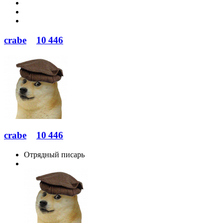
crabe
10 446
crabe
10 446
Отрядный писарь