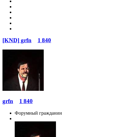
[KND] grfn
1 840
grfn
1 840
Форумный гражданин