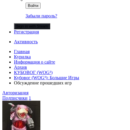
Войти
Забыли пароль?
Sign in with Steam
Регистрация
Активность
Главная
Курилка
Информация о сайте
Архив
КУБОВОГ (WOG³)
Кубовог (WOG³): Большие Игры
Обсуждение прошедших игр
Авторизация
Подписчики
1