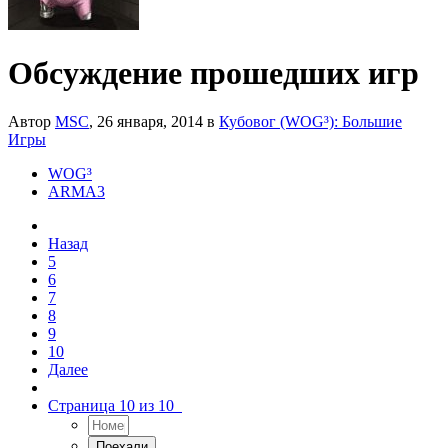
Обсуждение прошедших игр
Автор
MSC
,
26 января, 2014
в
Кубовог (WOG³): Большие
Игры
WOG³
ARMA3
Назад
5
6
7
8
9
10
Далее
Страница 10 из 10