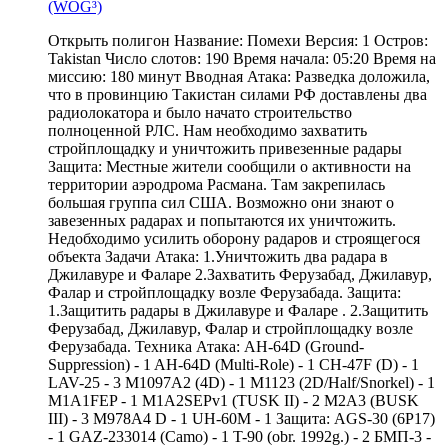
(WOG³)
Открыть полигон Название: Помехи Версия: 1 Остров:
Takistan Число слотов: 190 Время начала: 05:20 Время на
миссию: 180 минут Вводная Атака: Разведка доложила,
что в провинцию Такистан силами РФ доставлены два
радиолокатора и было начато строительство
полноценной РЛС. Нам необходимо захватить
стройплощадку и уничтожить привезенные радары
Защита: Местные жители сообщили о активности на
территории аэродрома Расмана. Там закрепилась
большая группа сил США. Возможно они знают о
завезенных радарах и попытаются их уничтожить.
Недобходимо усилить оборону радаров и строящегося
объекта Задачи Атака: 1.Уничтожить два радара в
Джилавуре и Фаларе 2.Захватить Ферузабад, Джилавур,
Фалар и стройплощадку возле Ферузабада. Защита:
1.Защитить радары в Джилавуре и Фаларе . 2.Защитить
Ферузабад, Джилавур, Фалар и стройплощадку возле
Ферузабада. Техника Атака: AH-64D (Ground-
Suppression) - 1 AH-64D (Multi-Role) - 1 CH-47F (D) - 1
LAV-25 - 3 M1097A2 (4D) - 1 M1123 (2D/Half/Snorkel) - 1
M1A1FEP - 1 M1A2SEPv1 (TUSK II) - 2 M2A3 (BUSK
III) - 3 M978A4 D - 1 UH-60M - 1 Защита: AGS-30 (6P17)
- 1 GAZ-233014 (Camo) - 1 T-90 (obr. 1992g.) - 2 БМП-3 -