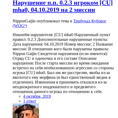
Нарушение п.п. 0.2.3 игроком [CU]
mha0, 04.10.2019 на 2 миссии
NipponGaijin опубликовал тема в
Трибунал Кубовог
(WOG³)
Никнейм нарушителя: [CU] mha0 Нарушенный пункт
правил: 0.2.3 Дополнительные нарушенные пункты:
Дата нарушения: 04.10.2019 Номер миссии: 2 Название
миссии: В отношении кого были нарушены правила:
Nippon Gaijin Свидетели нарушения (если имеются):
Отряд CU и одиночки в его составе Описание
нарушения: После старта миссии во время ожидания
встретил на себя необоснованную агрессию со стороны
игрока [CU] mha0. Был им же расстрелян, якобы из-за
вколотого ему морфина (я был единственный медик в
отделении). Извинения я принимать отказался из-за
неоднократного неадекватного и предвзятого
отношения данного игрока по отношению к себе.
4 октября, 2019
1 ответ