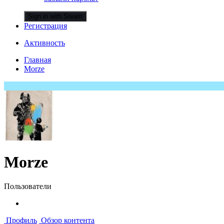
Sign in with Steam
Регистрация
Активность
Главная
Morze
Morze
Пользователи
Профиль
Обзор контента