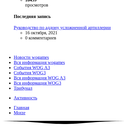
просмотров
Последняя запись
Руководство по аддону усложненной артиллерии
16 октября, 2021
0 комментариев
Новости wogames
Вся информация wogames
События WOG A3
События WOG3
Вся информация WOG A3
Вся информация WOG3
Трибунал
Активность
Главная
Morze