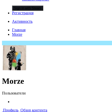
Sign in with Steam
Регистрация
Активность
Главная
Morze
Morze
Пользователи
Профиль
Обзор контента