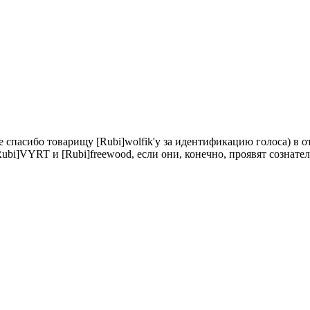
е спасибо товарищу [Rubi]wolfik'у за идентификацию голоса) в 
Rubi]VYRT и [Rubi]freewood, если они, конечно, проявят сознател