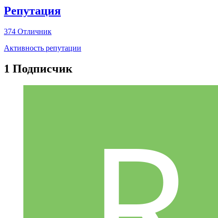
Репутация
374
Отличник
Активность репутации
1 Подписчик