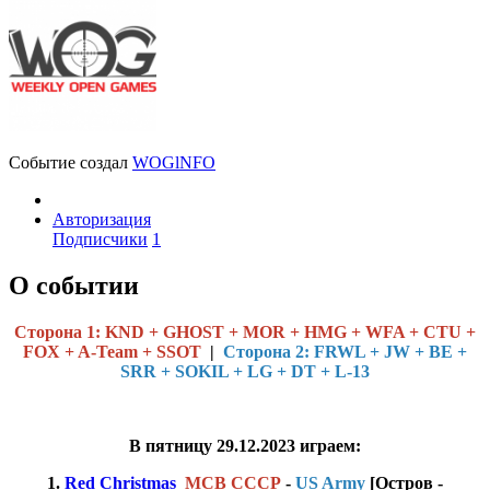
Событие создал
WOGlNFO
Авторизация
Подписчики
1
О событии
Cторона 1: KND + GHOST + MOR + HMG + WFA + CTU +
FOX + A-Team + SSOT
|
Сторона 2: FRWL + JW + BE +
SRR + SOKIL + LG + DT + L-13
В пятницу 29.12.2023 играем:
1.
Red Christmas
МСВ СССР
-
US Army
[Остров -