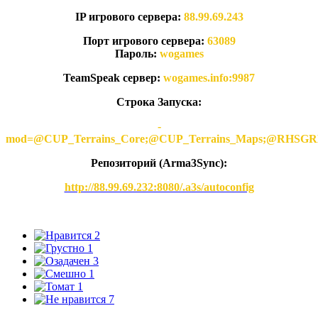
IP игрового сервера:
88.99.69.243
Порт игрового сервера:
63089
Пароль:
wogames
TeamSpeak сервер:
wogames.info:9987
Строка Запуска:
-
mod=@CUP_Terrains_Core;@CUP_Terrains_Maps;@
Репозиторий (Arma3Synс):
http://88.99.69.232:8080/.a3s/autoconfig
2
1
3
1
1
7