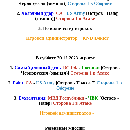
Черноруссия (зимняя)]
Сторона 1 в Обороне
2.
Холодный удар
СА
-
US Army
[Остров - Напф
(зимний)]
Сторона 1 в Атаке
3. По количеству игроков
Игровой администратор - [KND]Dekfor
В субботу 30.12.2023 играем:
1.
Самый длинный день
ВС РФ
-
Боевики
[Остров -
Черноруссия (зимняя)]
Сторона 1 в Атаке
2.
Faint
СА
-
US Army
[Остров - Трасса 7
]
Сторона 1 в
Обороне
3.
Бухгалтерия
МВД Республики
-
ЧВК
[Остров -
Напф]
Сторона 1 в Атаке
Игровой администратор -
Резервные миссии: