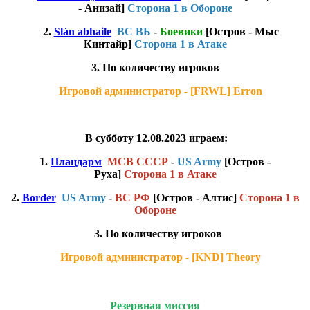
- Анизай]
Сторона 1 в Обороне
2.
Slán abhaile
ВС ВБ
-
Боевики
[Остров - Мыс
Кинтайр]
Сторона 1 в Атаке
3. По количеству игроков
Игровой администратор - [FRWL] Erron
В субботу 12.08.2023 играем:
1.
Плацдарм
МСВ СССР
-
US Army
[Остров -
Руха]
Сторона 1 в Атаке
2.
Border
US Army
-
ВС РФ
[Остров - Алтис]
Сторона 1 в
Обороне
3. По количеству игроков
Игровой администратор - [KND] Theory
Резервная миссия