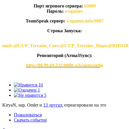
Порт игрового сервера:
63089
Пароль:
wogames
TeamSpeak сервер:
wogames.info:9987
Строка Запуска:
-
mod=@CUP_Terrains_Core;@CUP_Terrains_Maps;@
Репозиторий (Arma3Synс):
http://88.99.69.232:8080/.a3s/autoconfig
10
1
5
KiryaN, sup, Omlet и
13 других
отреагировали на это
Пожаловаться
Скачать событие