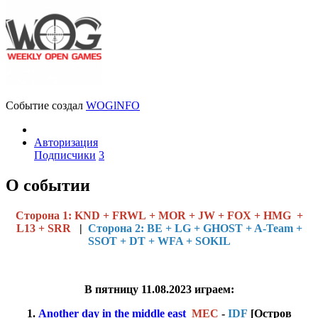
Событие создал
WOGlNFO
Авторизация
Подписчики
3
О событии
Cторона 1: KND + FRWL + MOR + JW + FOX + HMG +
L13 + SRR
|
Сторона 2: BE + LG + GHOST + A-Team +
SSOT + DT + WFA + SOKIL
В пятницу 11.08.2023 играем:
1.
Another day in the middle east
MEC
-
IDF
[Остров