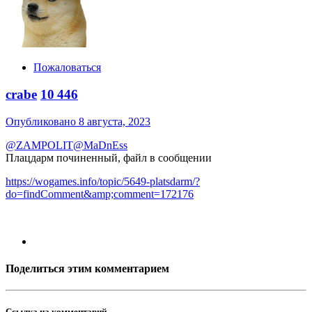
Пожаловаться
crabe
10 446
Опубликовано
8 августа, 2023
@ZAMPOLIT
@MaDnEss
Плацдарм починенный, файл в сообщении
https://wogames.info/topic/5649-platsdarm/?
do=findComment&amp;comment=172176
Поделиться этим комментарием
Ссылка на комментарий