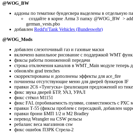
@WOG_BW
аддоны по тематике бундесвера выделены в отдельну
создайте в корне Arma 3 папку @WOG_BW > addons 
german_vests.pbo
добавлен
Redd'n'Tank Vehicles (Bundeswehr)
@WOG_Mods
добавлен слезоточивый газ и газовые маски
включено ванильное рисование с поддержкой WMT функции 
фиксы работы пониженной передачи
строка отключения каналов в WMT_Main модуле теперь д
обновлён grad trenches
скорректированы и дополнены эффекты для ace_fire
починены отсутствующие меню для дверей бункеров IF
правки 2С6 «Тунгуска» (реализация предложений из
тик
фикс звука дверей БТР, УАЗ, УРАЛ
фикс стёкол M1151
фикс FAL (пробиваемость пулями, совместимость с РХС м
правки Т-55 (фиксы проблем с пересадкой, добавлен suppo
правки брони БМП 1/2 и M2 Bradley
перевод Wrangler на CSW рельсы
ребаланс веса магазинов csw
фикс ошибок ПЗРК Стрела-2