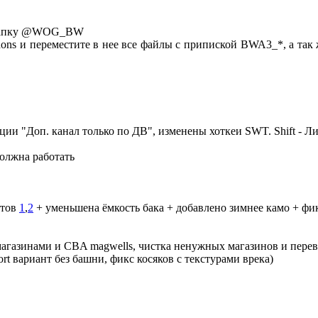
ю папку @WOG_BW
и переместите в нее все файлы с припиской BWA3_*, а так же g
"Доп. канал только по ДВ", изменены хоткеи SWT. Shift - Линия
олжна работать
етов
1
,
2
+ уменьшена ёмкость бака + добавлено зимнее камо + ф
агазинами и CBA magwells, чистка ненужных магазинов и перев
rt вариант без башни, фикс косяков с текстурами врека)