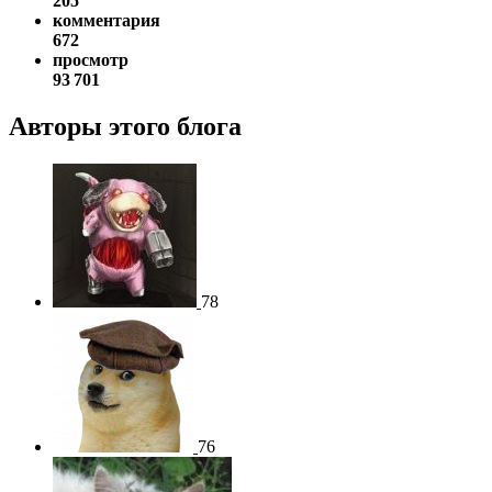
205
комментария
672
просмотр
93 701
Авторы этого блога
78
76