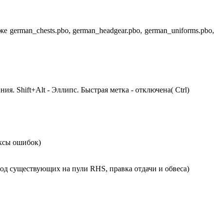
erman_chests.pbo, german_headgear.pbo, german_uniforms.pbo,
. Shift+Alt - Эллипс. Быстрая метка - отключена( Ctrl)
иксы ошибок)
од существующих на пули RHS, правка отдачи и обвеса)