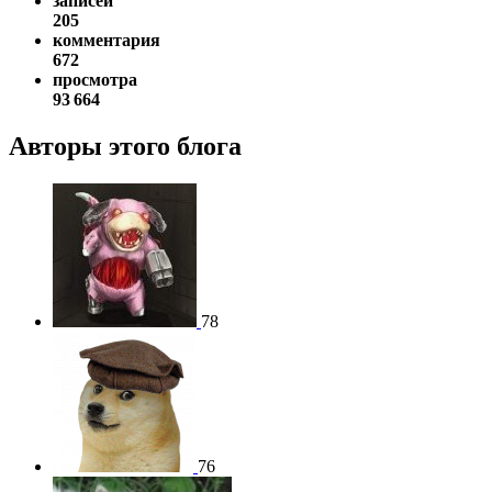
записей
205
комментария
672
просмотра
93 664
Авторы этого блога
78
76