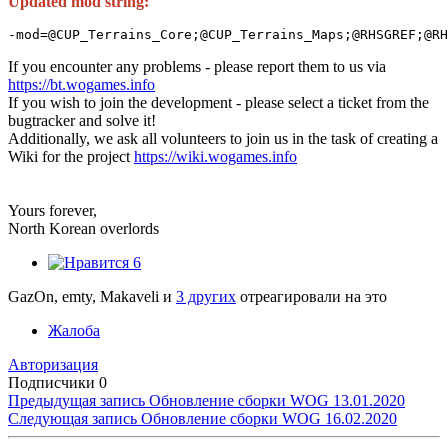
Updated mod string:
-mod=@CUP_Terrains_Core;@CUP_Terrains_Maps;@RHSGREF;@RH
If you encounter any problems - please report them to us via
https://bt.wogames.info
If you wish to join the development - please select a ticket from the
bugtracker and solve it!
Additionally, we ask all volunteers to join us in the task of creating a
Wiki for the project
https://wiki.wogames.info
Yours forever,
North Korean overlords
6
GazOn, emty, Makaveli и
3 других
отреагировали на это
Жалоба
Авторизация
Подписчики
0
Предыдущая запись
Обновление сборки WOG 13.01.2020
Следующая запись
Обновление сборки WOG 16.02.2020