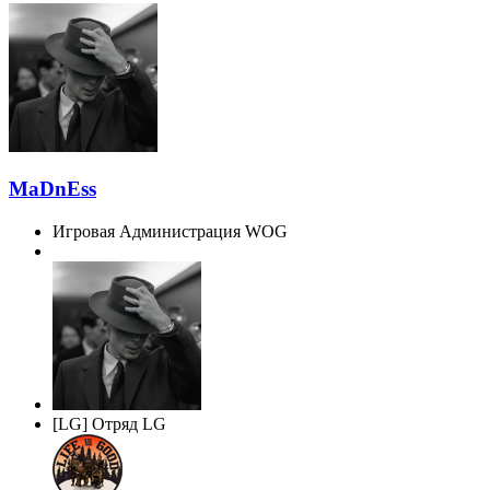
MaDnEss
Игровая Администрация WOG
[LG] Отряд LG