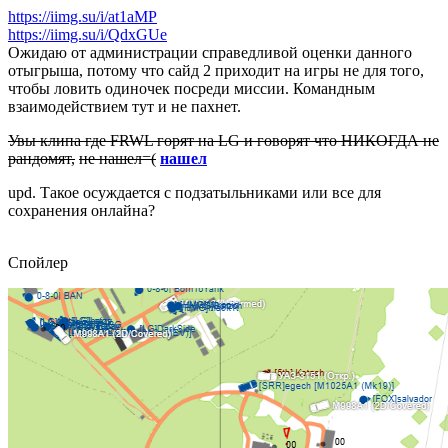
https://iimg.su/i/at1aMP
https://iimg.su/i/QdxGUe
Ожидаю от администрации справедливой оценки данного
отыгрыша, потому что сайд 2 приходит на игры не для того,
чтобы ловить одиночек посреди миссии. Командным
взаимодействием тут и не пахнет.
Увы клипа где FRWL горят на LG и говорят что НИКОГДА не
рандомят,
не нашел=(
нашел
upd. Такое осуждается с подзатыльниками или все для
сохранения онлайна?
Спойлер