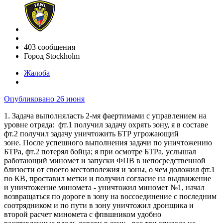
403 сообщения
Город
Stockholm
Жалоба
Опубликовано
26 июня
1. Задача выполняласть 2-мя фаертимами с управлением на
уровне отряда: фт.1 получил задачу охрять зону, я в составе
фт.2 получил задачу уничтожить БТР угрожающий
зоне. После успешного выполнения задачи по уничтожению
БТРа, фт.2 потерял бойца; я при осмотре БТРа, услышал
работающий миномет и запуски ФПВ в непосредственной
близости от своего местополежия и зоны, о чем доложил фт.1
по КВ, проставил метки и получил согласие на выдвижение
и уничтожение миномета - уничтожил миномет №1, начал
возвращаться по дороге в зону на воссоединение с последним
соотрядником и по пути в зону уничтожил дронщика и
второй расчет миномета с фпвшником удобно