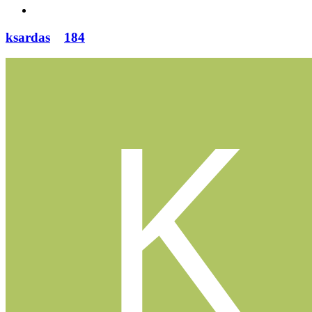
ksardas
184