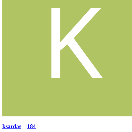
ksardas
184