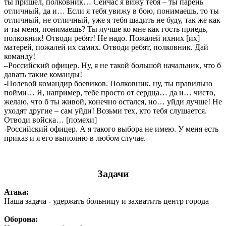
ты пришёл, полковник… Сейчас я вижу тебя – ты парень
отличный, да и… Если я тебя увижу в бою, понимаешь, то ты
отличный, не отличный, уже я тебя щадить не буду, так же как
и ты меня, понимаешь? Ты лучше ко мне как гость приедь,
полковник! Отводи ребят! Не надо. Пожалей ихних [их]
матерей, пожалей их самих. Отводи ребят, полковник. Дай
команду!
–Российский офицер. Ну, я не такой большой начальник, что б
давать такие команды!
-Полевой командир боевиков. Полковник, ну, ты правильно
пойми… Я, например, тебе просто от сердца… да и… чисто,
желаю, что б ты живой, конечно остался, но… уйди лучше! Не
уходят другие – сам уйди! Возьми тех, кто тебя слушается.
Отводи войска… [помехи]
-Российский офицер. А я такого выбора не имею. У меня есть
приказ и я его выполню в любом случае.
Задачи
Атака:
Наша задача - удержать больницу и захватить центр города
Оборона: