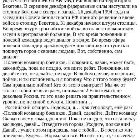
указа части войск МО и ВВ МВД РФ вошли на территорию
Бекетова. В середине декабря федеральные силы наступали на
столицу Бектова с севера и запада. 26 декабря 1994 года на
заседании Совета безопасности РФ принято решение о вводе
войск в столицу Бекетова. 31 декабря начался штурм столицы.
Во время штурма российские войска во главе с полковником
засели в центральной больнице. В это время полковник и
полевой командир ведут диалог в эфире. Во время эфира
полевой командир «рекомендует» полковнику отступить и
покинуть город с своими людьми. Вот, собственно, сам
диалог:
-Полевой командир боевиков. Полковник, давай, может быть,
как-нибудь, пока не поздно, отведите ребят. Полковник, не
делайте это, не делайте, не надо. В любом случае, полковник,
пойми, и ты погибнешь, и я погибну. Что с этого толку будет?
Сам правильно пойми! Кто от этого выиграет? Мы же от
этого с тобой не выиграем, понимаешь! Если кем-то не
довольна Россия, то это надо решать на правительственном
уровне, но не силой оружия. Политики…
–Российский офицер. Подожди, я… Как тебя зовут, ещё раз?
-Полевой командир боевиков. Давай, сделайте. Дайте команду.
Скажи своему командованию. Пока не поздно, что остались у
вас люди, давай... Отведите из города. Уходите, полковник!
Давай, лучше потом приедешь, мы с тобой… В гости ко мне
приедешь. Будем… Нормально всё. Но вот это, то, что сейчас