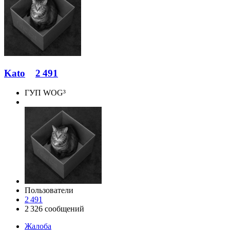
Kato
2 491
ГУП WOG³
Пользователи
2 491
2 326 сообщений
Жалоба