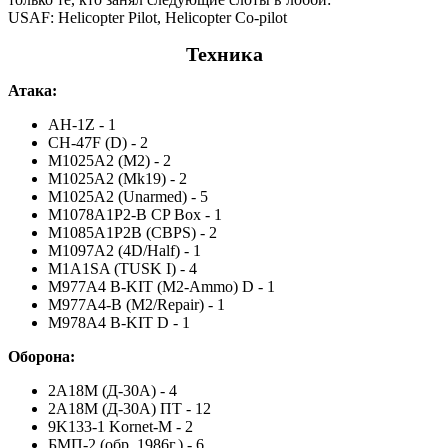
USAF: Helicopter Pilot, Helicopter Co-pilot
Техника
Атака:
AH-1Z - 1
CH-47F (D) - 2
M1025A2 (M2) - 2
M1025A2 (Mk19) - 2
M1025A2 (Unarmed) - 5
M1078A1P2-B CP Box - 1
M1085A1P2B (CBPS) - 2
M1097A2 (4D/Half) - 1
M1A1SA (TUSK I) - 4
M977A4 B-KIT (M2-Ammo) D - 1
M977A4-B (M2/Repair) - 1
M978A4 B-KIT D - 1
Оборона:
2А18М (Д-30А) - 4
2А18М (Д-30А) ПТ - 12
9K133-1 Kornet-M - 2
БМП-2 (обр. 1986г.) - 6