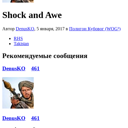
Shock and Awe
Автор
DenusKO
,
5 января, 2017
в
Полигон Кубовог (WOG³)
RHS
Takistan
Рекомендуемые сообщения
DenusKO
461
DenusKO
461