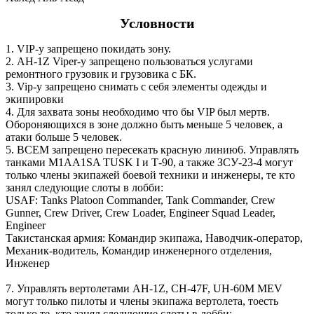
Условности
1. VIP-у запрещено покидать зону.
2. AH-1Z Viper-у запрещено пользоваться услугами
ремонтного грузовик и грузовика с БК.
3. Vip-у запрещено снимать с себя элементы одежды и
экипировки
4. Для захвата зоны необходимо что бы VIP был мертв.
Обороняющихся в зоне должно быть меньше 5 человек, а
атаки больше 5 человек.
5. ВСЕМ запрещено пересекать красную линию6. Управлять
танками M1AA1SA TUSK I и Т-90, а также ЗСУ-23-4 могут
только члены экипажей боевой техники и инженеры, те кто
занял следующие слоты в лобби:
USAF: Tanks Platoon Commander, Tank Commander, Crew
Gunner, Crew Driver, Crew Loader, Engineer Squad Leader,
Engineer
Такистанская армия: Командир экипажа, Наводчик-оператор,
Механик-водитель, Командир инженерного отделения,
Инженер
7. Управлять вертолетами AH-1Z, CH-47F, UH-60M MEV
могут только пилоты и члены экипажа вертолета, тоесть
только те, кто занял следующие слоты в лобби: