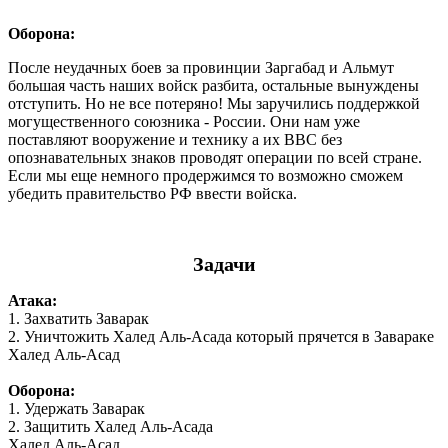
Оборона:
После неудачных боев за провинции Заргабад и Альмут
большая часть наших войск разбита, остальные вынуждены
отступить. Но не все потеряно! Мы заручились поддержкой
могущественного союзника - России. Они нам уже
поставляют вооружение и технику а их ВВС без
опознавательных знаков проводят операции по всей стране.
Если мы еще немного продержимся то возможно сможем
убедить правительство РФ ввести войска.
Задачи
Атака:
1. Захватить Заварак
2. Уничтожить Халед Аль-Асада который прячется в Завараке
Халед Аль-Асад
Оборона:
1. Удержать Заварак
2. Защитить Халед Аль-Асада
Халед Аль-Асад