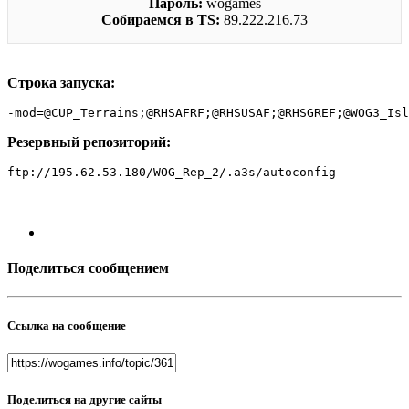
Пароль:
wogames
Собираемся в TS:
89.222.216.73
Строка запуска:
-
mod
=
@CUP_Terrains
;
@RHSAFRF
;
@RHSUSAF
;
@RHSGREF
;
@WOG3_Isl
Резервный репозиторий:
ftp
:
//195.62.53.180/WOG_Rep_2/.a3s/autoconfig
Поделиться сообщением
Ссылка на сообщение
Поделиться на другие сайты