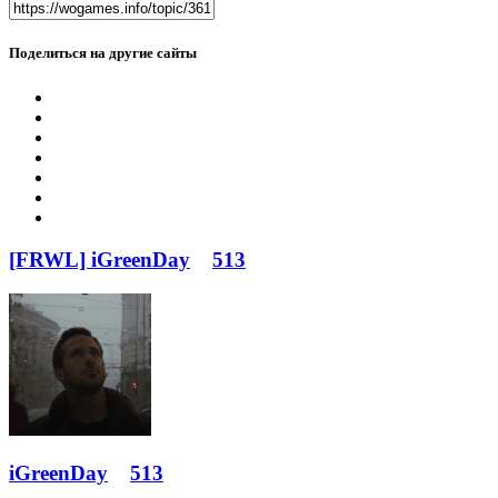
Поделиться на другие сайты
[FRWL] iGreenDay
513
iGreenDay
513