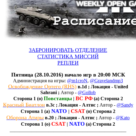
ЗАБРОНИРОВАТЬ ОТДЕЛЕНИЕ
СТАТИСТИКА МИССИЙ
РЕПЛЕИ
Пятница (28.10.2016) начало игр в 20:00 МСК
Администрация на игры:
@m1croN
,
@Gravelandmp3
Освобождение Ортего (RHS)
в.1d ; Локация - United
Sahrani ;
Автор -
@Gollob
Повстанцы
ВС РФ
Сторона 1 (о)
|
(а) Сторона 2
Красный Биатлон
в.3c ; Локация - Алтис ;
Автор -
@Sandy
NATO
CSAT
Сторона 1 (а)
|
(о) Сторона 2
Оборона Атиры
в.20 ; Локация - Алтис ;
Автор -
@Kato
CSAT
NATO
Сторона 1 (о)
|
(a) Сторона 2
________________________________________________