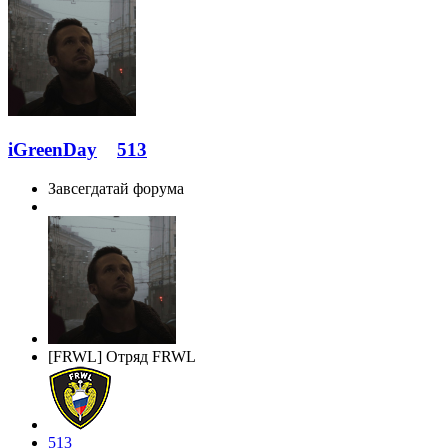
iGreenDay
513
Завсегдатай форума
[FRWL] Отряд FRWL
513