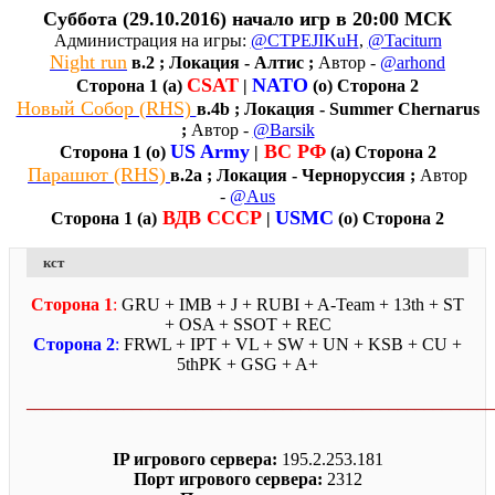
Суббота (29.10.2016) начало игр в 20:00 МСК
Администрация на игры:
@CTPEJIKuH
,
@Taciturn
Night run
в.2 ; Локация - Алтис ;
Автор -
@arhond
CSAT
NATO
Сторона 1 (a)
|
(о) Сторона 2
Новый Собор (RHS)
в.4b ; Локация - Summer Chernarus
;
Автор -
@Barsik
US Army
ВС РФ
Сторона 1 (о)
|
(а) Сторона 2
Парашют (RHS)
в.2a ; Локация - Черноруссия ;
Автор
-
@Aus
ВДВ СССР
USMC
Сторона 1 (а)
|
(о) Сторона 2
кст
Сторона 1
:
GRU + IMB + J + RUBI + A-Team + 13th + ST
+ OSA + SSOT + REC
Сторона 2
:
FRWL + IPT + VL + SW + UN + KSB + CU +
5thPK + GSG + A+
_____________________________________________________
IP игрового сервера:
195.2.253.181
Порт игрового сервера:
2312