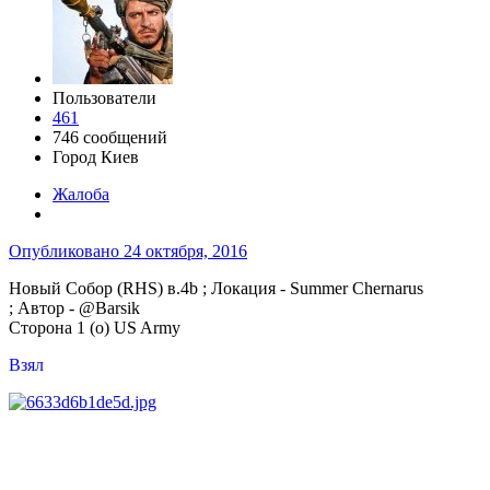
Пользователи
461
746 сообщений
Город
Киев
Жалоба
Опубликовано
24 октября, 2016
Новый Собор (RHS) в.4b ; Локация - Summer Chernarus
; Автор - @Barsik
Сторона 1 (о) US Army
Взял