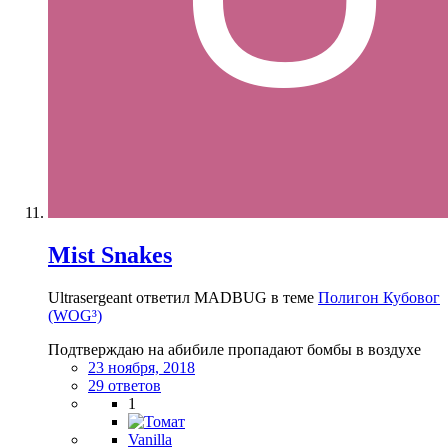
Mist Snakes
Ultrasergeant ответил MADBUG в теме
Полигон Кубовог
(WOG³)
Подтверждаю на абибиле пропадают бомбы в воздухе
23 ноября, 2018
29 ответов
1
Vanilla