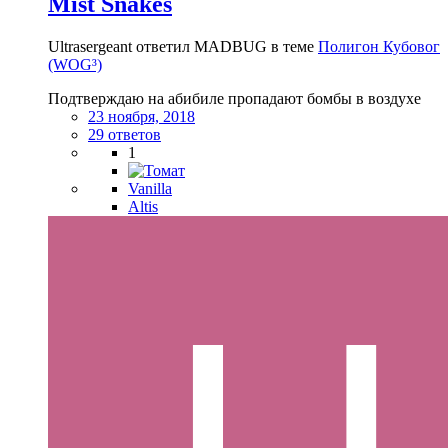
Mist Snakes
Ultrasergeant ответил MADBUG в теме
Полигон Кубовог
(WOG³)
Подтверждаю на абибиле пропадают бомбы в воздухе
23 ноября, 2018
29 ответов
1
Vanilla
Altis