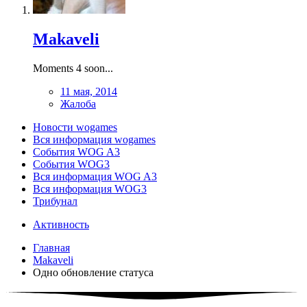
Makaveli
Moments 4 soon...
11 мая, 2014
Жалоба
Новости wogames
Вся информация wogames
События WOG A3
События WOG3
Вся информация WOG A3
Вся информация WOG3
Трибунал
Активность
Главная
Makaveli
Одно обновление статуса