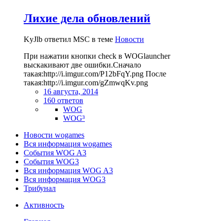
Лихие дела обновлений
KyJlb ответил MSC в теме
Новости
При нажатии кнопки check в WOGlauncher
выскакивают две ошибки.Сначало
такая:http://i.imgur.com/P12bFqY.png После
такая:http://i.imgur.com/gZmwqKv.png
16 августа, 2014
160 ответов
WOG
WOG³
Новости wogames
Вся информация wogames
События WOG A3
События WOG3
Вся информация WOG A3
Вся информация WOG3
Трибунал
Активность