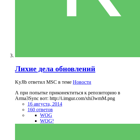
Лихие дела обновлений
KyJlb ответил MSC в теме
Новости
А при попытке приконектиться к репозиторию в
Arma3Sync вот: http://i.imgur.com/xhi3wmM.png
16 августа, 2014
160 ответов
WOG
WOG³