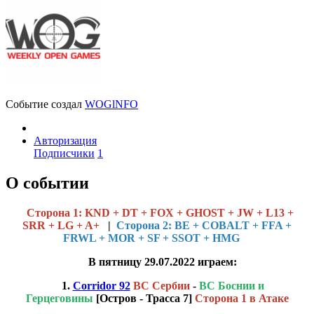
Событие создал
WOGlNFO
Авторизация
Подписчики
1
О событии
Cторона 1: KND + DT + FOX + GHOST + JW + L13 +
SRR + LG + A+
|
Сторона 2: BE + COBALT + FFA +
FRWL + MOR + SF + SSOT + HMG
В пятницу 29.07.2022 играем:
1.
Corridor 92
ВС Сербии
-
ВС Боснии и
Герцеговины
[Остров - Трасса 7 ]
Сторона 1 в Атаке