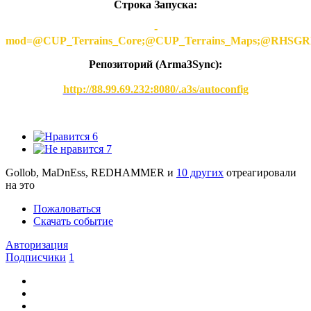
Строка Запуска:
-
mod=@CUP_Terrains_Core;@CUP_Terrains_Maps;@
Репозиторий (Arma3Synс):
http://88.99.69.232:8080/.a3s/autoconfig
6
7
Gollob, MaDnEss, REDHAMMER и
10 других
отреагировали
на это
Пожаловаться
Скачать событие
Авторизация
Подписчики
1