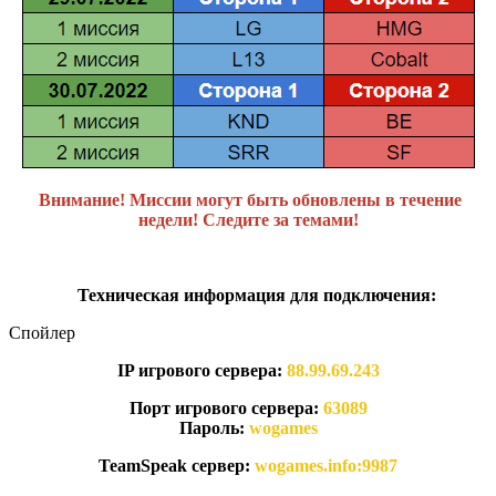
Внимание! Миссии могут быть обновлены в течение
недели! Следите за темами!
Техническая информация для подключения:
Спойлер
IP игрового сервера:
88.99.69.243
Порт игрового сервера:
63089
Пароль:
wogames
TeamSpeak сервер:
wogames.info:9987