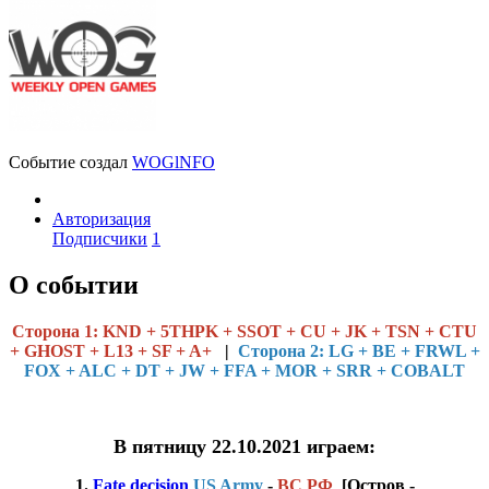
Событие создал
WOGlNFO
Авторизация
Подписчики
1
О событии
Cторона 1: KND + 5THPK + SSOT + CU + JK + TSN + CTU
+ GHOST + L13 + SF + A+
|
Сторона 2: LG + BE + FRWL +
FOX + ALC + DT + JW + FFA + MOR + SRR + COBALT
В пятницу 22.10.2021 играем:
1.
Fate decision
US Army
-
ВС РФ
[Остров -