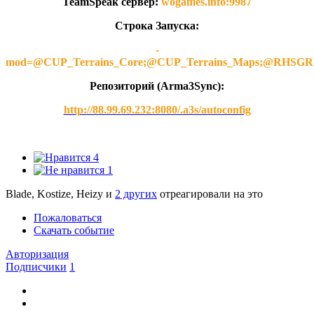
TeamSpeak сервер:
wogames.info:9987
Строка Запуска:
-
mod=@CUP_Terrains_Core;@CUP_Terrains_Maps;@
Репозиторий (Arma3Synс):
http://88.99.69.232:8080/.a3s/autoconfig
4
1
Blade, Kostize, Heizy и
2 других
отреагировали на это
Пожаловаться
Скачать событие
Авторизация
Подписчики
1