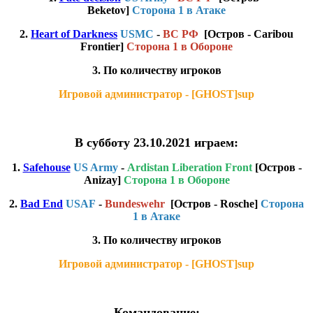
Beketov]
Сторона 1 в Атаке
2.
Heart of Darkness
USMC
-
ВС РФ
[Остров - Caribou
Frontier]
Сторона 1 в Обороне
3. По количеству игроков
Игровой администратор - [GHOST]sup
В субботу 23.10.2021 играем:
1.
Safehouse
US Army
-
Ardistan Liberation Front
[Остров -
Anizay]
Сторона 1 в Обороне
2.
Bad End
USAF
-
Bundeswehr
[Остров - Rosche]
Сторона
1 в Атаке
3. По количеству игроков
Игровой администратор - [GHOST]sup
Командование: