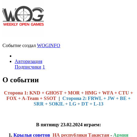
Событие создал
WOGlNFO
Авторизация
Подписчики
1
О событии
Cторона 1: KND + GHOST + MOR + HMG + WFA + CTU +
FOX + A-Team + SSOT
|
Сторона 2: FRWL + JW + BE +
SRR + SOKIL + LG + DT + L-13
В пятницу 23.02.2024 играем:
1.
Крылья советов
НА республики Такистан
-
Армия