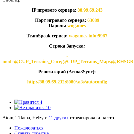
IP игрового сервера:
88.99.69.243
Порт игрового сервера:
63089
Пароль:
wogames
TeamSpeak сервер:
wogames.info:9987
Строка Запуска:
-
mod=@CUP_Terrains_Core;@CUP_Terrains_Maps;@
Репозиторий (Arma3Synс):
http://88.99.69.232:8080/.a3s/autoconfig
4
10
Atom, Tklama, Heizy и
11 других
отреагировали на это
Пожаловаться
Скачать событие