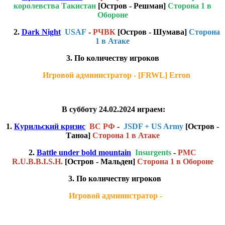
коро левства Такистан
[Остров - Решман]
Сторона 1 в
Обороне
2.
Dark Night
USAF
-
РЧВК
[Остров - Шумава]
Сторона
1 в Атаке
3. По количеству игроков
Игровой администратор - [FRWL] Erron
В субботу 24.02.2024 играем:
1.
Курильский кризис
ВС РФ
-
JSDF + US Army
[Остров -
Таноа]
Сторона 1 в Атаке
2.
Battle under bold mountain
Insurgents
-
PMC
R.U.B.B.I.S.H.
[Остров - Мальден]
Сторона 1 в Обороне
3. По количеству игроков
Игровой администратор -