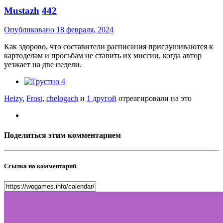
Mustazh
442
Опубликовано
18 февраля, 2024
Как здорово, что составители расписания прислушиваются к
картоделам и просьбам не ставить их миссии, когда автор
уезжает на две недели.
4
Heizy
,
Frost
,
chelogach
и
1 другой
отреагировали на это
Поделиться этим комментарием
Ссылка на комментарий