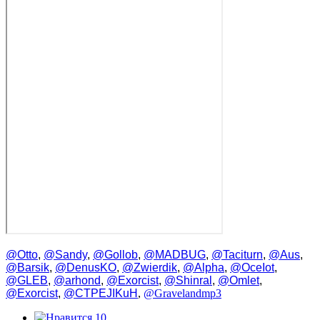
@Otto
,
@Sandy
,
@Gollob
,
@MADBUG
,
@Taciturn
,
@Aus
,
@Barsik
,
@DenusKO
,
@Zwierdik
,
@Alpha
,
@OceIot
,
@GLEB
,
@arhond
,
@Exorcist
,
@Shinral
,
@Omlet
,
@Exorcist
,
@CTPEJIKuH
,
@Gravelandmp3
10