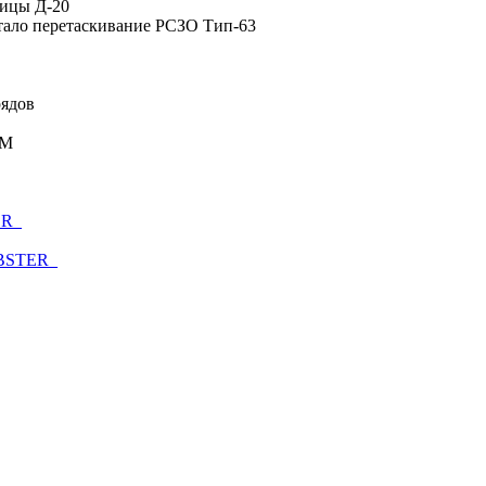
бицы Д-20
отало перетаскивание РСЗО Тип-63
рядов
GM
ER_
BSTER_