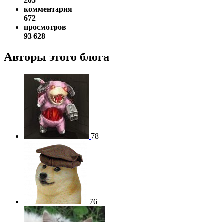
205
комментария
672
просмотров
93 628
Авторы этого блога
78
76