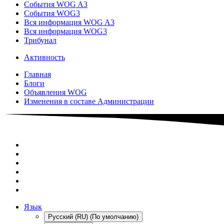
События WOG A3
События WOG3
Вся информация WOG A3
Вся информация WOG3
Трибунал
Активность
Главная
Блоги
Объявления WOG
Изменения в составе Администрации
Язык
Русский (RU) (По умолчанию)