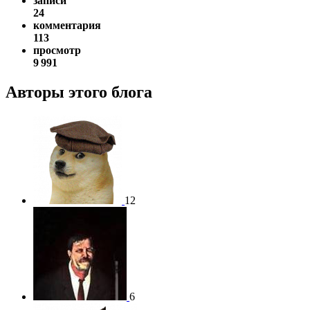
записи
24
комментария
113
просмотр
9 991
Авторы этого блога
12
6