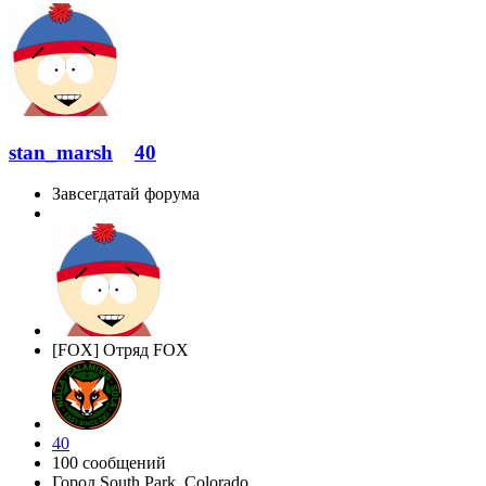
stan_marsh
40
Завсегдатай форума
[FOX] Отряд FOX
40
100 сообщений
Город
South Park, Colorado