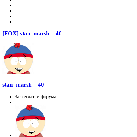
[FOX] stan_marsh
40
stan_marsh
40
Завсегдатай форума