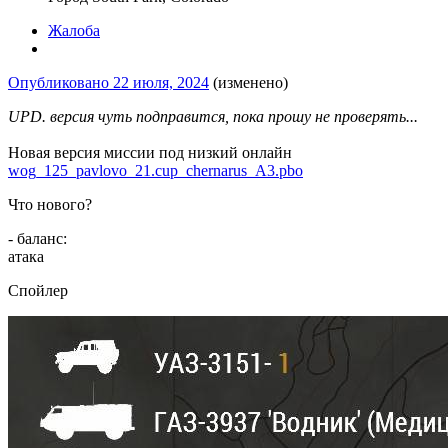
Жалоба
Опубликовано
22 июля, 2024
(изменено)
UPD. версия чуть подправится, пока прошу не проверять...
Новая версия миссии под низкий онлайн
wog_125_pavlovo_21.cup_chernarus_A3.pbo
Что нового?
- баланс:
атака
Спойлер