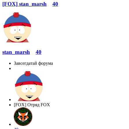
[FOX] stan_marsh
40
stan_marsh
40
Завсегдатай форума
[FOX] Отряд FOX