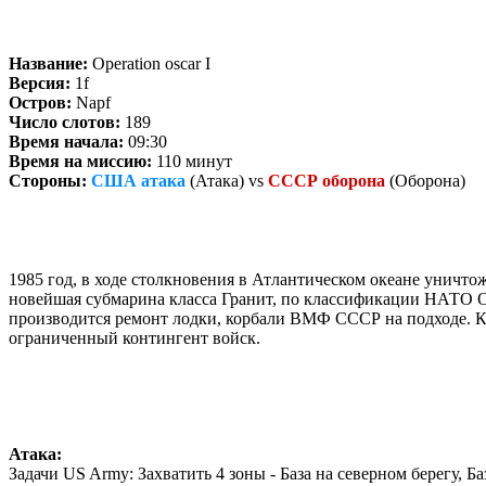
Название:
Operation oscar I
Версия:
1f
Остров:
Napf
Число слотов:
189
Время начала:
09:30
Время на миссию:
110 минут
Стороны:
США атака
(Атака) vs
СССР оборона
(Оборона)
1985 год, в ходе столкновения в Атлантическом океане уничт
новейшая субмарина класса Гранит, по классификации НАТО Os
производится ремонт лодки, корбали ВМФ СССР на подходе. К
ограниченный контингент войск.
Атака:
Задачи US Army: Захватить 4 зоны - База на северном берегу, 