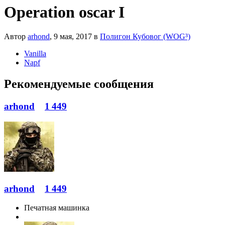
Operation oscar I
Автор
arhond
,
9 мая, 2017
в
Полигон Кубовог (WOG³)
Vanilla
Napf
Рекомендуемые сообщения
arhond
1 449
arhond
1 449
Печатная машинка