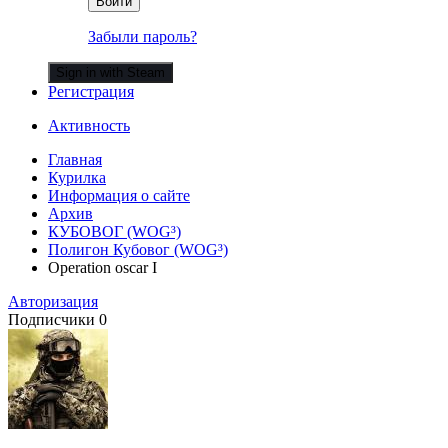
Войти
Забыли пароль?
Sign in with Steam
Регистрация
Активность
Главная
Курилка
Информация о сайте
Архив
КУБОВОГ (WOG³)
Полигон Кубовог (WOG³)
Operation oscar I
Авторизация
Подписчики
0