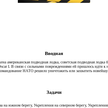
Вводная
ожена американская подводная лодка, советская подводная лодк
car I. В связи с сильными повреждениями ей пришлось идти к н
омандование НАТО решило уничтожить или захватить новейшую 
Задачи
База на южном берегу, Укрепления на северном берегу, Укреплен