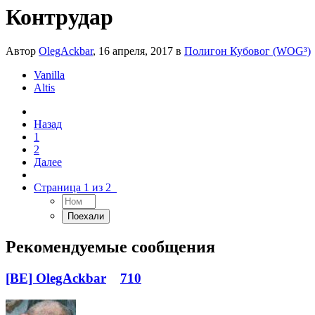
Контрудар
Автор
OlegAckbar
,
16 апреля, 2017
в
Полигон Кубовог (WOG³)
Vanilla
Altis
Назад
1
2
Далее
Страница 1 из 2
Рекомендуемые сообщения
[BE] OlegAckbar
710