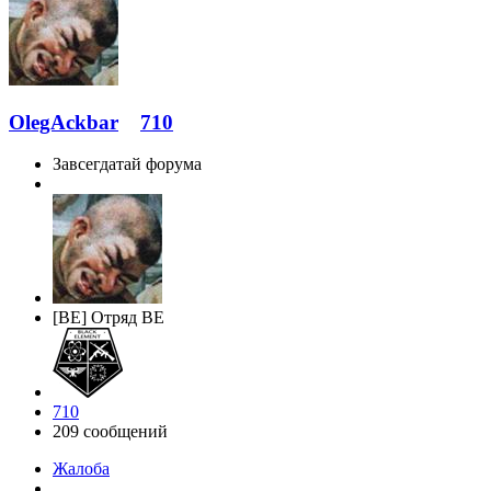
OlegAckbar
710
Завсегдатай форума
[BE] Отряд BE
710
209 сообщений
Жалоба