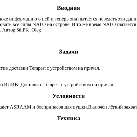
Вводная
кже информацию о ней и теперь она пытается передать эти данн
вать все силы NATO на острове. В то же время NATO пытается п
а. Автор:5thPK_Oleg
Задачи
тив доставки Tempest с устройством на причал.
я).ИЛИB: Доставить Tempest с устройством на причал.
Условности
акет ASRAAM и боеприпасов для пушки.Включён лёгкий захват
Техника