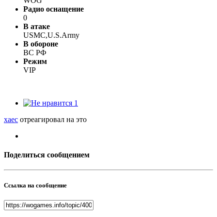
WOG
Радио оснащение
0
В атаке
USMC,U.S.Army
В обороне
ВС РФ
Режим
VIP
1
xaec
отреагировал на это
Поделиться сообщением
Ссылка на сообщение