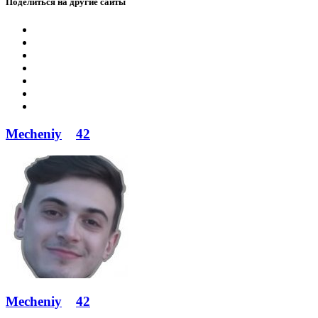
Поделиться на другие сайты
Mecheniy
42
Mecheniy
42