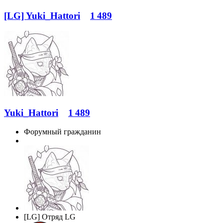
[LG] Yuki_Hattori
1 489
Yuki_Hattori
1 489
Форумный гражданин
[LG] Отряд LG