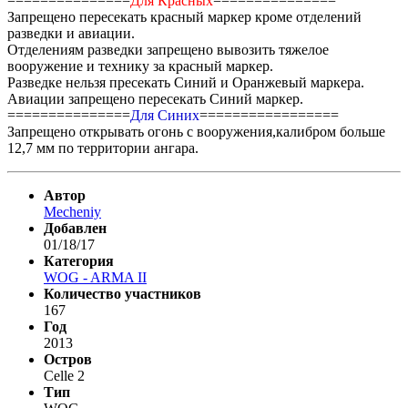
===============
Для Красных
===============
Запрещено пересекать красный маркер кроме отделений
разведки и авиации.
Отделениям разведки запрещено вывозить тяжелое
вооружение и технику за красный маркер.
Разведке нельзя пресекать Синий и Оранжевый маркера.
Авиации запрещено пересекать Синий маркер.
===============
Для Синих
=================
Запрещено открывать огонь с вооружения,калибром больше
12,7 мм по территории ангара.
Автор
Mecheniy
Добавлен
01/18/17
Категория
WOG - ARMA II
Количество участников
167
Год
2013
Остров
Celle 2
Тип