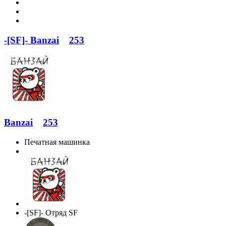
-[SF]- Banzai
253
Banzai
253
Печатная машинка
-[SF]- Отряд SF