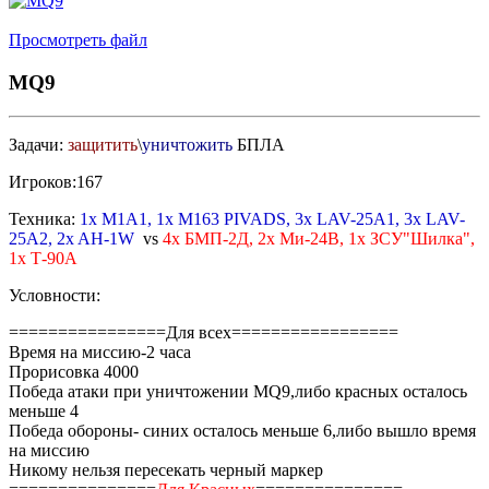
Просмотреть файл
MQ9
Задачи:
защитить
\
уничтожить
БПЛА
Игроков:167
Техника:
1х M1A1, 1x M163 PIVADS, 3x LAV-25A1, 3x LAV-
25A2, 2x AH-1W
vs
4х БМП-2Д, 2х Ми-24В, 1х ЗСУ"Шилка",
1х Т-90А
Условности:
================Для всех=================
Время на миссию-2 часа
Прорисовка 4000
Победа атаки при уничтожении MQ9,либо красных осталось
меньше 4
Победа обороны- синих осталось меньше 6,либо вышло время
на миссию
Никому нельзя пересекать черный маркер