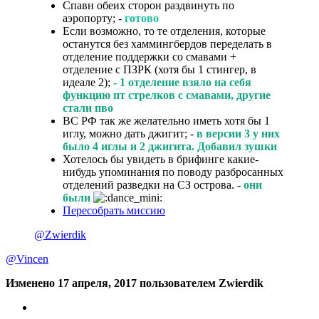
Спавн обеих сторон раздвинуть по
аэропорту; -
готово
Если возможно, то те отделения, которые
останутся без хаммингбердов переделать в
отделение поддержки со смавами +
отделение с ПЗРК (хотя бы 1 стингер, в
идеале 2);
- 1 отделение взяло на себя
функцию пт стрелков с смавами, другие
стали пво
ВС РФ так же желательно иметь хотя бы 1
иглу, можно дать джигит; -
в версии 3 у них
было 4 иглы и 2 джигита. Добавил зушки
Хотелось бы увидеть в брифинге какие-
нибудь упоминания по поводу разбросанных
отделений разведки на СЗ острова. -
они
были
Пересобрать миссию
@Zwierdik
@Vincen
Изменено
17 апреля, 2017
пользователем Zwierdik