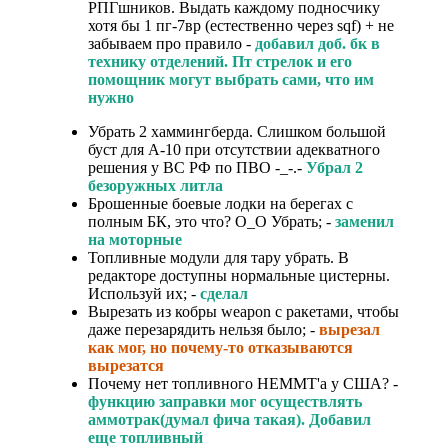
РПГшников. Выдать каждому подносчику
хотя бы 1 пг-7вр (естественно через sqf) + не
забываем про правило -
добавил доб. бк в
технику отделений. Пт стрелок и его
помощник могут выбрать сами, что им
нужно
Убрать 2 хаммингберда. Слишком большой
буст для А-10 при отсутствии адекватного
решения у ВС РФ по ПВО -_-.-
Убрал 2
безоружных литла
Брошенные боевые лодки на берегах с
полным БК, это что? O_O Убрать; -
заменил
на моторные
Топливные модули для тару убрать. В
редакторе доступны нормальные цистерны.
Используй их; -
сделал
Вырезать из кобры weapon с ракетами, чтобы
даже перезарядить нельзя было; -
вырезал
как мог, но почему-то отказываются
вырезатся
Почему нет топливного HEMMT'а у США? -
функцию заправки мог осуществлять
аммотрак(думал фича такая). Добавил
еще топливный