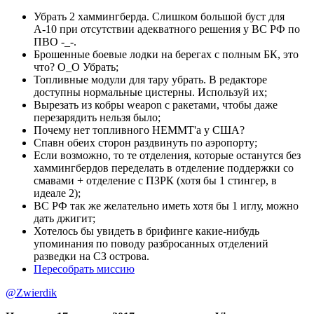
Убрать 2 хаммингберда. Слишком большой буст для
А-10 при отсутствии адекватного решения у ВС РФ по
ПВО -_-.
Брошенные боевые лодки на берегах с полным БК, это
что? O_O Убрать;
Топливные модули для тару убрать. В редакторе
доступны нормальные цистерны. Используй их;
Вырезать из кобры weapon с ракетами, чтобы даже
перезарядить нельзя было;
Почему нет топливного HEMMT'а у США?
Спавн обеих сторон раздвинуть по аэропорту;
Если возможно, то те отделения, которые останутся без
хаммингбердов переделать в отделение поддержки со
смавами + отделение с ПЗРК (хотя бы 1 стингер, в
идеале 2);
ВС РФ так же желательно иметь хотя бы 1 иглу, можно
дать джигит;
Хотелось бы увидеть в брифинге какие-нибудь
упоминания по поводу разбросанных отделений
разведки на СЗ острова.
Пересобрать миссию
@Zwierdik