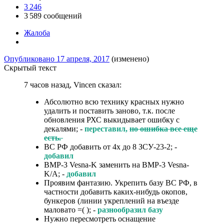
3 246
3 589 сообщений
Жалоба
Опубликовано
17 апреля, 2017
(изменено)
Скрытый текст
7 часов назад, Vincen сказал:
Абсолютно всю технику красных нужно
удалить и поставить заново, т.к. после
обновления РХС выкидывает ошибку с
декалями; -
переставил,
но ошибка все еще
есть.
ВС РФ добавить от 4х до 8 ЗСУ-23-2; -
добавил
BMP-3 Vesna-K заменить на BMP-3 Vesna-
K/A; -
добавил
Проявим фантазию. Укрепить базу ВС РФ, в
частности добавить каких-нибудь окопов,
бункеров (линии укреплений на въезде
маловато =( ); -
разнообразил базу
Нужно пересмотреть оснащение