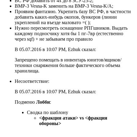
ВС РФ добавить от 4х до 8 ЗСУ-23-2;
BMP-3 Vesna-K заменить на BMP-3 Vesna-K/A;
Проявим фантазию. Укрепить базу ВС РФ, в частности
добавить каких-нибудь окопов, бункеров (линии
укреплений на въезде маловато =( );
Нужно пересмотреть оснащение РПГшников. Выдать
каждому подносчику хотя бы 1 пг-7вр (естественно
через sqf) + не забываем про правило
В 05.07.2016 в 10:07 PM, Ezhuk сказал:
Запрещено помещать в инвентарь юнитов/ящиков/
техники снаряжения больше фактического объема
хранилища.
Несоответствие:
В 05.07.2016 в 10:07 PM, Ezhuk сказал:
Подменю
Лобби
:
Сводка по шаблону
<фракция атаки> vs <фракция
обороны>