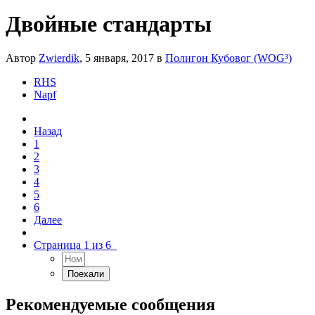
Двойные стандарты
Автор
Zwierdik
,
5 января, 2017
в
Полигон Кубовог (WOG³)
RHS
Napf
Назад
1
2
3
4
5
6
Далее
Страница 1 из 6
Рекомендуемые сообщения