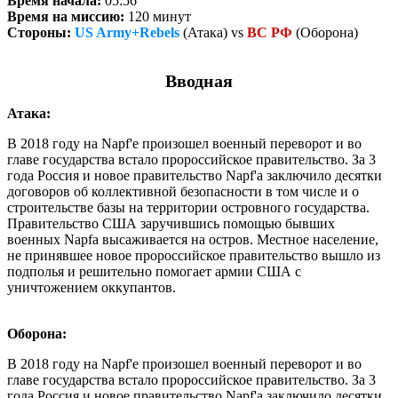
Время начала:
05:56
Время на миссию:
120 минут
Стороны:
US Army+Rebels
(Атака) vs
ВС РФ
(Оборона)
Вводная
Атака:
В 2018 году на Napf'е произошел военный переворот и во
главе государства встало пророссийское правительство. За 3
года Россия и новое правительство Napf'а заключило десятки
договоров об коллективной безопасности в том числе и о
строительстве базы на территории островного государства.
Правительство США заручившись помощью бывших
военных Napfа высаживается на остров. Местное население,
не принявшее новое пророссийское правительство вышло из
подполья и решительно помогает армии США с
уничтожением оккупантов.
Оборона:
В 2018 году на Napf'е произошел военный переворот и во
главе государства встало пророссийское правительство. За 3
года Россия и новое правительство Napf'а заключило десятки