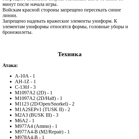
минут после начала игры.
Войскам красной стороны запрещено пересекать синие
линии.
Запрещено надевать вражеские элементы униформ. К
элементам униформы относятся формы, головные уборы и
бронежилеты.
Техника
Атака:
A-10A - 1
AH-1Z - 1
C-130J - 3
M1097A2 (2D) - 1
M1097A2 (2D/Half) - 1
M1123 (2D/Open/Snorkel) - 2
M1A2SEPv1 (TUSK II) - 2
M2A3 (BUSK III) - 3
M6A2 - 1
M977A4 (Ammo) - 1
M977A4-B (M2/Repair) - 1
M978A4-B - 1