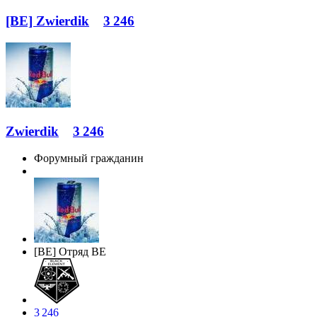
[BE] Zwierdik
3 246
Zwierdik
3 246
Форумный гражданин
[BE] Отряд BE
3 246