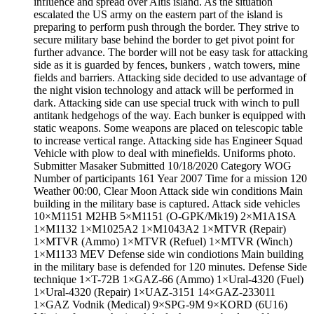
influence and spread over Altis island. As the situation
escalated the US army on the eastern part of the island is
preparing to perform push through the border. They strive to
secure military base behind the border to get pivot point for
further advance. The border will not be easy task for attacking
side as it is guarded by fences, bunkers , watch towers, mine
fields and barriers. Attacking side decided to use advantage of
the night vision technology and attack will be performed in
dark. Attacking side can use special truck with winch to pull
antitank hedgehogs of the way. Each bunker is equipped with
static weapons. Some weapons are placed on telescopic table
to increase vertical range. Attacking side has Engineer Squad
Vehicle with plow to deal with minefields. Uniforms photo.
Submitter Masaker Submitted 10/18/2020 Category WOG
Number of participants 161 Year 2007 Time for a mission 120
Weather 00:00, Clear Moon Attack side win conditions Main
building in the military base is captured. Attack side vehicles
10×M1151 M2HB 5×M1151 (O-GPK/Mk19) 2×M1A1SA
1×M1132 1×M1025A2 1×M1043A2 1×MTVR (Repair)
1×MTVR (Ammo) 1×MTVR (Refuel) 1×MTVR (Winch)
1×M1133 MEV Defense side win condiotions Main building
in the military base is defended for 120 minutes. Defense Side
technique 1×T-72B 1×GAZ-66 (Ammo) 1×Ural-4320 (Fuel)
1×Ural-4320 (Repair) 1×UAZ-3151 14×GAZ-233011
1×GAZ Vodnik (Medical) 9×SPG-9M 9×KORD (6U16)