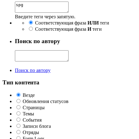
Введите теги через запятую.
Соответствующая фраза
ИЛИ
теги
Соответствующая фраза
И
теги
Поиск по автору
Поиск по автору
Тип контента
Везде
Обновления статусов
Страницы
Темы
События
Записи блога
Отряды
Form Logs