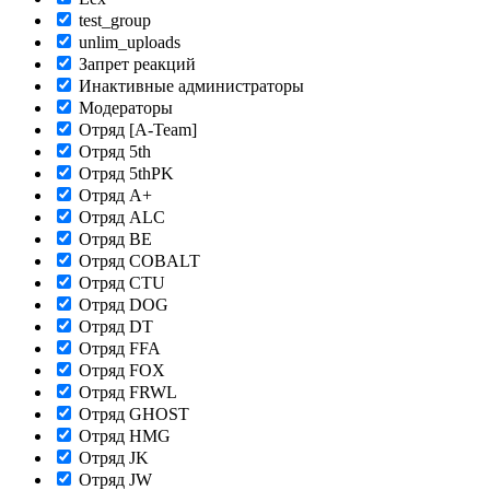
test_group
unlim_uploads
Запрет реакций
Инактивные администраторы
Модераторы
Отряд [A-Team]
Отряд 5th
Отряд 5thPK
Отряд A+
Отряд ALC
Отряд BE
Отряд COBALT
Отряд CTU
Отряд DOG
Отряд DT
Отряд FFA
Отряд FOX
Отряд FRWL
Отряд GHOST
Отряд HMG
Отряд JK
Отряд JW