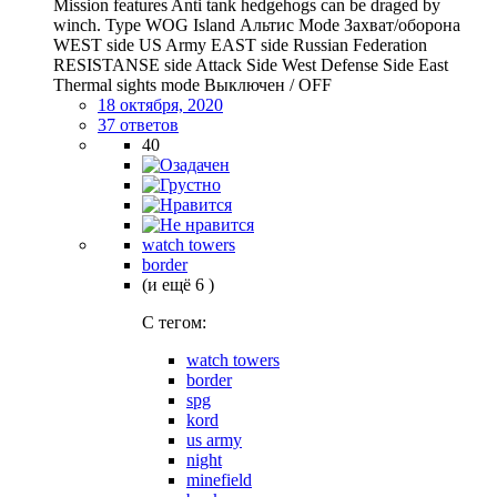
Mission features Anti tank hedgehogs can be draged by
winch. Type WOG Island Альтис Mode Захват/оборона
WEST side US Army EAST side Russian Federation
RESISTANSE side Attack Side West Defense Side East
Thermal sights mode Выключен / OFF
18 октября, 2020
37 ответов
40
watch towers
border
(и ещё 6 )
C тегом:
watch towers
border
spg
kord
us army
night
minefield