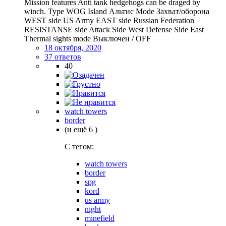
Mission features Anti tank hedgehogs can be draged by
winch. Type WOG Island Альтис Mode Захват/оборона
WEST side US Army EAST side Russian Federation
RESISTANSE side Attack Side West Defense Side East
Thermal sights mode Выключен / OFF
18 октября, 2020
37 ответов
40
watch towers
border
(и ещё 6 )
C тегом:
watch towers
border
spg
kord
us army
night
minefield