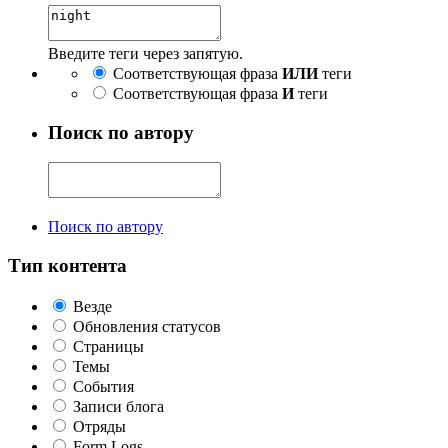
Введите теги через запятую.
Соответствующая фраза
ИЛИ
теги
Соответствующая фраза
И
теги
Поиск по автору
Поиск по автору
Тип контента
Везде
Обновления статусов
Страницы
Темы
События
Записи блога
Отряды
Form Logs