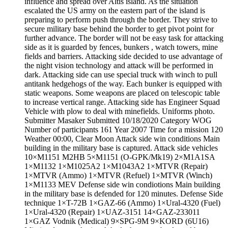
influence and spread over Altis island. As the situation
escalated the US army on the eastern part of the island is
preparing to perform push through the border. They strive to
secure military base behind the border to get pivot point for
further advance. The border will not be easy task for attacking
side as it is guarded by fences, bunkers , watch towers, mine
fields and barriers. Attacking side decided to use advantage of
the night vision technology and attack will be performed in
dark. Attacking side can use special truck with winch to pull
antitank hedgehogs of the way. Each bunker is equipped with
static weapons. Some weapons are placed on telescopic table
to increase vertical range. Attacking side has Engineer Squad
Vehicle with plow to deal with minefields. Uniforms photo.
Submitter Masaker Submitted 10/18/2020 Category WOG
Number of participants 161 Year 2007 Time for a mission 120
Weather 00:00, Clear Moon Attack side win conditions Main
building in the military base is captured. Attack side vehicles
10×M1151 M2HB 5×M1151 (O-GPK/Mk19) 2×M1A1SA
1×M1132 1×M1025A2 1×M1043A2 1×MTVR (Repair)
1×MTVR (Ammo) 1×MTVR (Refuel) 1×MTVR (Winch)
1×M1133 MEV Defense side win condiotions Main building
in the military base is defended for 120 minutes. Defense Side
technique 1×T-72B 1×GAZ-66 (Ammo) 1×Ural-4320 (Fuel)
1×Ural-4320 (Repair) 1×UAZ-3151 14×GAZ-233011
1×GAZ Vodnik (Medical) 9×SPG-9M 9×KORD (6U16)