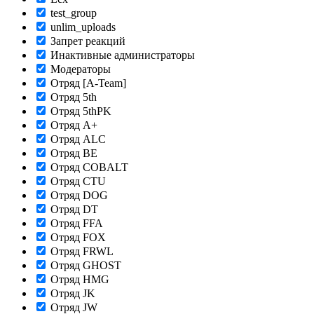
test_group
unlim_uploads
Запрет реакций
Инактивные администраторы
Модераторы
Отряд [A-Team]
Отряд 5th
Отряд 5thPK
Отряд A+
Отряд ALC
Отряд BE
Отряд COBALT
Отряд CTU
Отряд DOG
Отряд DT
Отряд FFA
Отряд FOX
Отряд FRWL
Отряд GHOST
Отряд HMG
Отряд JK
Отряд JW