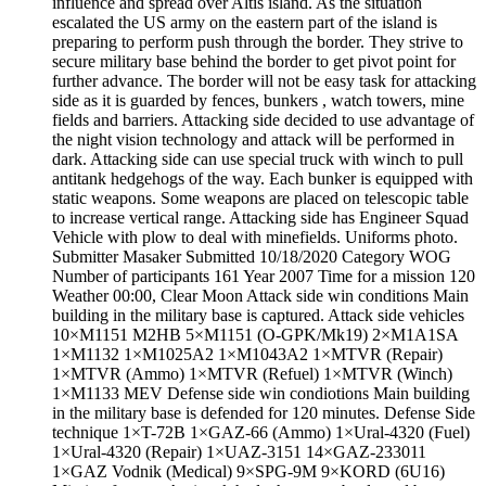
influence and spread over Altis island. As the situation
escalated the US army on the eastern part of the island is
preparing to perform push through the border. They strive to
secure military base behind the border to get pivot point for
further advance. The border will not be easy task for attacking
side as it is guarded by fences, bunkers , watch towers, mine
fields and barriers. Attacking side decided to use advantage of
the night vision technology and attack will be performed in
dark. Attacking side can use special truck with winch to pull
antitank hedgehogs of the way. Each bunker is equipped with
static weapons. Some weapons are placed on telescopic table
to increase vertical range. Attacking side has Engineer Squad
Vehicle with plow to deal with minefields. Uniforms photo.
Submitter Masaker Submitted 10/18/2020 Category WOG
Number of participants 161 Year 2007 Time for a mission 120
Weather 00:00, Clear Moon Attack side win conditions Main
building in the military base is captured. Attack side vehicles
10×M1151 M2HB 5×M1151 (O-GPK/Mk19) 2×M1A1SA
1×M1132 1×M1025A2 1×M1043A2 1×MTVR (Repair)
1×MTVR (Ammo) 1×MTVR (Refuel) 1×MTVR (Winch)
1×M1133 MEV Defense side win condiotions Main building
in the military base is defended for 120 minutes. Defense Side
technique 1×T-72B 1×GAZ-66 (Ammo) 1×Ural-4320 (Fuel)
1×Ural-4320 (Repair) 1×UAZ-3151 14×GAZ-233011
1×GAZ Vodnik (Medical) 9×SPG-9M 9×KORD (6U16)