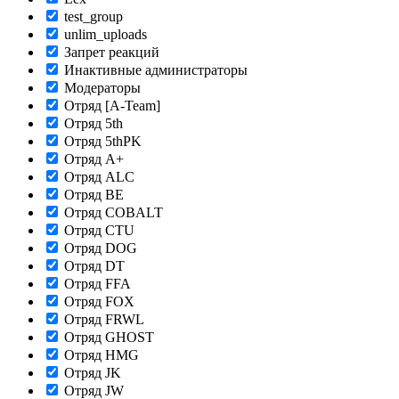
test_group
unlim_uploads
Запрет реакций
Инактивные администраторы
Модераторы
Отряд [A-Team]
Отряд 5th
Отряд 5thPK
Отряд A+
Отряд ALC
Отряд BE
Отряд COBALT
Отряд CTU
Отряд DOG
Отряд DT
Отряд FFA
Отряд FOX
Отряд FRWL
Отряд GHOST
Отряд HMG
Отряд JK
Отряд JW