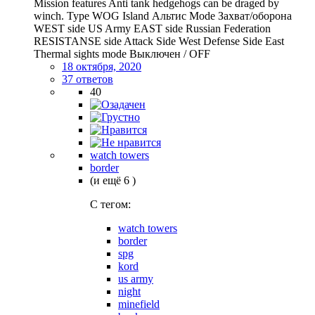
Mission features Anti tank hedgehogs can be draged by
winch. Type WOG Island Альтис Mode Захват/оборона
WEST side US Army EAST side Russian Federation
RESISTANSE side Attack Side West Defense Side East
Thermal sights mode Выключен / OFF
18 октября, 2020
37 ответов
40
watch towers
border
(и ещё 6 )
C тегом:
watch towers
border
spg
kord
us army
night
minefield