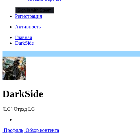
Sign in with Steam
Регистрация
Активность
Главная
DarkSide
DarkSide
[LG] Отряд LG
Профиль
Обзор контента