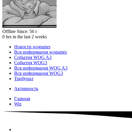
Offline
Since:
56 г
0 hrs in the last 2 weeks
Новости wogames
Вся информация wogames
События WOG A3
События WOG3
Вся информация WOG A3
Вся информация WOG3
Трибунал
Активность
Главная
Wiz