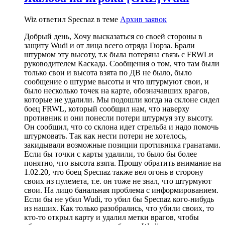
Wiz ответил Specnaz в теме
Архив заявок
Добрый день, Хочу высказаться со своей стороны в
защиту Wudi и от лица всего отряда Гюрза. Брали
штурмом эту высоту, т.к была потеряна связь с FRWLи
руководителем Каскада. Сообщения о том, что там были
только свои и высота взята по ДВ не было, было
сообщение о штурме высоты и что штурмуют свои, и
было несколько точек на карте, обозначавших врагов,
которые не удалили. Мы подошли когда на склоне сидел
боец FRWL, который сообщил нам, что наверху
противник и они понесли потери штурмуя эту высоту.
Он сообщил, что со склона идет стрельба и надо помочь
штурмовать. Так как нести потери не хотелось,
закидывали возможные позиции противника гранатами.
Если бы точки с карты удалили, то было бы более
понятно, что высота взята. Прошу обратить внимание на
1.02.20, что боец Specnaz также вел огонь в сторону
своих из пулемета, т.е. он тоже не знал, что штурмуют
свои. На лицо банальная проблема с информированием.
Если бы не убил Wudi, то убил бы Specnaz кого-нибудь
из наших. Как только разобрались, что убили своих, то
кто-то открыл карту и удалил метки врагов, чтобы