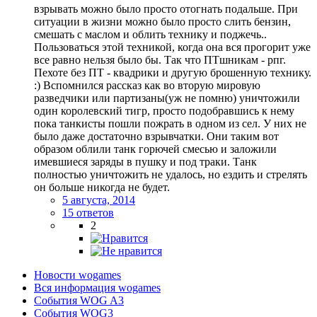
взрывать можно было просто отогнать подальше. При
ситуации в жизни можно было просто слить бензин,
смешать с маслом и облить технику и поджечь..
Пользоваться этой техникой, когда она вся прогорит уже
все равно нельзя было бы. Так что ПТшникам - рпг.
Пехоте без ПТ - квадрики и другую брошенную технику.
:) Вспомнился рассказ как во вторую мировую
разведчики или партизаны(уж не помню) уничтожили
один королевский тигр, просто подобравшись к нему
пока танкисты пошли пожрать в одном из сел. У них не
было даже достаточно взрывчатки. Они таким вот
образом облили танк горючей смесью и заложили
имевшиеся заряды в пушку и под траки. Танк
полностью уничтожить не удалось, но ездить и стрелять
он больше никогда не будет.
5 августа, 2014
15 ответов
2
Новости wogames
Вся информация wogames
События WOG A3
События WOG3