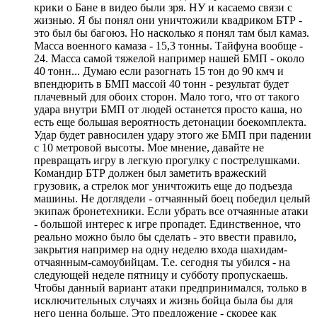
крики о Бане в видео были зря. НУ и касаемо связи с
жизнью. Я бы понял они уничтожили квадриком БТР -
это был бы багоюз. Но насколько я понял там был камаз.
Масса военного камаза - 15,3 тонны. Тайфуна вообще -
24. Масса самой тяжелой например нашей БМП - около
40 тонн... Думаю если разогнать 15 тон до 90 кмч и
впендюрить в БМП массой 40 тонн - результат будет
плачевный для обоих сторон. Мало того, что от такого
удара внутри БМП от людей останется просто каша, но
есть еще большая вероятность детонации боекомплекта.
Удар будет равносилен удару этого же БМП при падении
с 10 метровой высоты. Мое мнение, давайте не
превращать игру в легкую прогулку с пострелушками.
Командир БТР должен был заметить вражеский
грузовик, а стрелок мог уничтожить еще до подъезда
машины. Не доглядели - отчаянный боец победил целый
экипаж бронетехники. Если убрать все отчаянные атаки
- большой интерес к игре пропадет. Единственное, что
реально можно было бы сделать - это ввести правило,
закрытия например на одну неделю входа шахидам-
отчаянным-самоубийцам. Т.е. сегодня ты убился - на
следующей неделе пятницу и субботу пропускаешь.
Чтобы данный вариант атаки предпринимался, только в
исключительных случаях и жизнь бойца была бы для
него ценна больше. Это предложение - скорее как