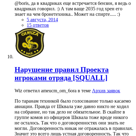
@boris, да в квадриках еще встречается бензин, я ведь о
квадриках говорил. :) А там ваще 2035 год хрен его
знает на чем бронетехника.. Может на спирте..... :)
5 августа, 2014
15 ответов
Нарушение правил Проекта
игроками отряда [SQUALL]
Wiz ответил ameucm_om_6ora в теме
Архив заявок
По таранам техникой было голосование только касаемо
авиации. Правда от Шквала уже давно никто не ходил
на собрание, но так дело не обязательное. В скайпе в
группе комов из офицеров Шквала тоже вроде никого
не осталось. Так что о договоренностях они знать не
могли. Договоренность никак не отражалась в правилах.
Значит это всего лишь устная договоренность. Так что