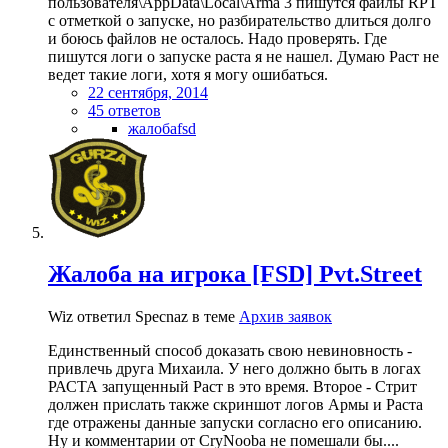
пользователя\AppData\Local\Arma 3 пишутся файлы RPT
с отметкой о запуске, но разбирательство длиться долго
и боюсь файлов не осталось. Надо проверять. Где
пишутся логи о запуске раста я не нашел. Думаю Раст не
ведет такие логи, хотя я могу ошибаться.
22 сентября, 2014
45 ответов
жалобаfsd
Жалоба на игрока [FSD] Pvt.Street
Wiz ответил Specnaz в теме
Архив заявок
Единственный способ доказать свою невиновность -
привлечь друга Михаила. У него должно быть в логах
РАСТА запущенный Раст в это время. Второе - Стрит
должен прислать также скриншот логов Армы и Раста
где отражены данные запуски согласно его описанию.
Ну и комментарии от CryNoobа не помешали бы....