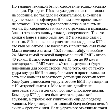
По таранам техникой было голосование только касаемо
авиации. Правда от Шквала уже давно никто не ходил
на собрание, но так дело не обязательное. В скайпе в
группе комов из офицеров Шквала тоже вроде никого
не осталось. Так что о договоренностях они знать не
могли. Договоренность никак не отражалась в правилах.
Значит это всего лишь устная договоренность. Так что
крики о Бане в видео были зря. НУ и касаемо связи с
жизнью. Я бы понял они уничтожили квадриком БТР -
это был бы багоюз. Но насколько я понял там был камаз.
Масса военного камаза - 15,3 тонны. Тайфуна вообще -
24. Масса самой тяжелой например нашей БМП - около
40 тонн... Думаю если разогнать 15 тон до 90 кмч и
впендюрить в БМП массой 40 тонн - результат будет
плачевный для обоих сторон. Мало того, что от такого
удара внутри БМП от людей останется просто каша, но
есть еще большая вероятность детонации боекомплекта.
Удар будет равносилен удару этого же БМП при падении
с 10 метровой высоты. Мое мнение, давайте не
превращать игру в легкую прогулку с пострелушками.
Командир БТР должен был заметить вражеский
грузовик, а стрелок мог уничтожить еще до подъезда
машины. Не доглядели - отчаянный боец победил целый
экипаж бронетехники. Если убрать все отчаянные атаки