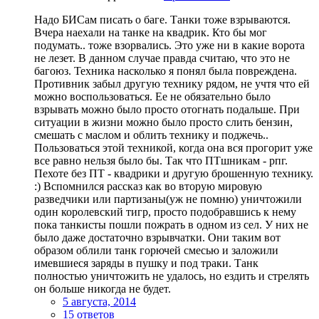
Надо БИСам писать о баге. Танки тоже взрываются.
Вчера наехали на танке на квадрик. Кто бы мог
подумать.. тоже взорвались. Это уже ни в какие ворота
не лезет. В данном случае правда считаю, что это не
багоюз. Техника насколько я понял была повреждена.
Противник забыл другую технику рядом, не учтя что ей
можно воспользоваться. Ее не обязательно было
взрывать можно было просто отогнать подальше. При
ситуации в жизни можно было просто слить бензин,
смешать с маслом и облить технику и поджечь..
Пользоваться этой техникой, когда она вся прогорит уже
все равно нельзя было бы. Так что ПТшникам - рпг.
Пехоте без ПТ - квадрики и другую брошенную технику.
:) Вспомнился рассказ как во вторую мировую
разведчики или партизаны(уж не помню) уничтожили
один королевский тигр, просто подобравшись к нему
пока танкисты пошли пожрать в одном из сел. У них не
было даже достаточно взрывчатки. Они таким вот
образом облили танк горючей смесью и заложили
имевшиеся заряды в пушку и под траки. Танк
полностью уничтожить не удалось, но ездить и стрелять
он больше никогда не будет.
5 августа, 2014
15 ответов