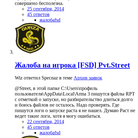
совершено бесполезна.
25 сентября, 2014
45 ответов
жалобаfsd
Жалоба на игрока [FSD] Pvt.Street
Wiz ответил Specnaz в теме
Архив заявок
@Street, в этой папке C:\Users\профиль
пользователя\AppData\Local\Arma 3 пишутся файлы RPT
с отметкой о запуске, но разбирательство длиться долго
и боюсь файлов не осталось. Надо проверять. Где
пишутся логи о запуске раста я не нашел. Думаю Раст не
ведет такие логи, хотя я могу ошибаться.
22 сентября, 2014
45 ответов
жалобаfsd