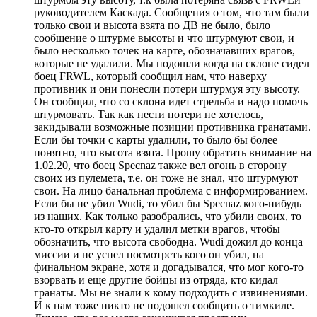
руководителем Каскада. Сообщения о том, что там были
только свои и высота взята по ДВ не было, было
сообщение о штурме высоты и что штурмуют свои, и
было несколько точек на карте, обозначавших врагов,
которые не удалили. Мы подошли когда на склоне сидел
боец FRWL, который сообщил нам, что наверху
противник и они понесли потери штурмуя эту высоту.
Он сообщил, что со склона идет стрельба и надо помочь
штурмовать. Так как нести потери не хотелось,
закидывали возможные позиции противника гранатами.
Если бы точки с карты удалили, то было бы более
понятно, что высота взята. Прошу обратить внимание на
1.02.20, что боец Specnaz также вел огонь в сторону
своих из пулемета, т.е. он тоже не знал, что штурмуют
свои. На лицо банальная проблема с информированием.
Если бы не убил Wudi, то убил бы Specnaz кого-нибудь
из наших. Как только разобрались, что убили своих, то
кто-то открыл карту и удалил метки врагов, чтобы
обозначить, что высота свободна. Wudi дожил до конца
миссии и не успел посмотреть кого он убил, на
финальном экране, хотя и догадывался, что мог кого-то
взорвать и еще другие бойцы из отряда, кто кидал
гранаты. Мы не знали к кому подходить с извинениями.
И к нам тоже никто не подошел сообщить о тимкиле.