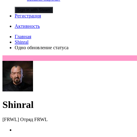
Sign in with Steam
Регистрация
Активность
Главная
Shinral
Одно обновление статуса
Shinral
[FRWL] Отряд FRWL