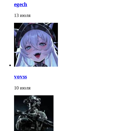
egech
13 июля
vovss
10 июля