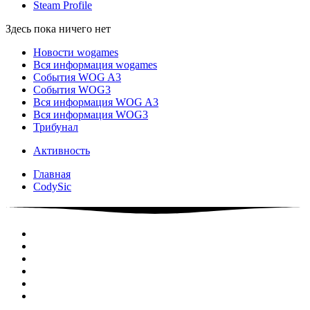
Steam Profile
Здесь пока ничего нет
Новости wogames
Вся информация wogames
События WOG A3
События WOG3
Вся информация WOG A3
Вся информация WOG3
Трибунал
Активность
Главная
CodySic