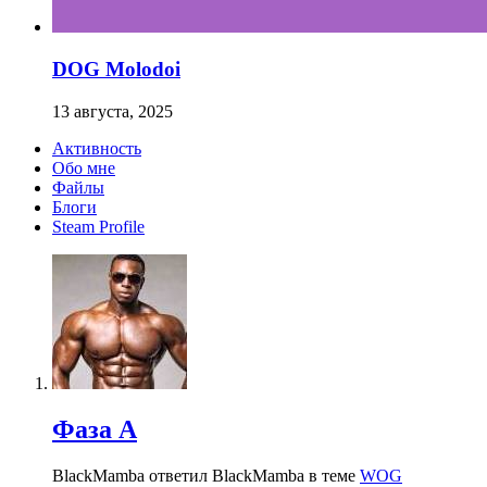
DOG Molodoi
13 августа, 2025
Активность
Обо мне
Файлы
Блоги
Steam Profile
Фаза А
BlackMamba ответил BlackMamba в теме
WOG