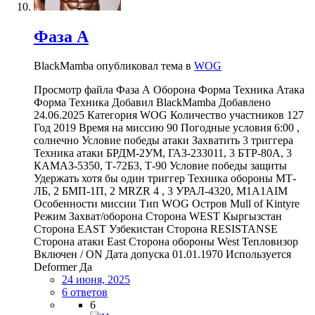
Фаза А
BlackMamba опубликовал тема в
WOG
Просмотр файла Фаза А Оборона Форма Техника Атака
Форма Техника Добавил BlackMamba Добавлено
24.06.2025 Категория WOG Количество участников 127
Год 2019 Время на миссию 90 Погодные условия 6:00 ,
солнечно Условие победы атаки Захватить 3 триггера
Техника атаки БРДМ-2УМ, ГАЗ-233011, 3 БТР-80А, 3
КАМАЗ-5350, Т-72Б3, Т-90 Условие победы защиты
Удержать хотя бы один триггер Техника обороны МТ-
ЛБ, 2 БМП-1П, 2 MRZR 4 , 3 УРАЛ-4320, M1A1AIM
Особенности миссии Тип WOG Остров Mull of Kintyre
Режим Захват/оборона Сторона WEST Кыргызстан
Сторона EAST Узбекистан Сторона RESISTANSE
Сторона атаки East Сторона обороны West Тепловизор
Включен / ON Дата допуска 01.01.1970 Используется
Deformer Да
24 июня, 2025
6 ответов
6