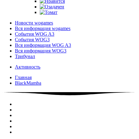
Новости wogames
Вся информация wogames
События WOG A3
События WOG3
Вся информация WOG A3
Вся информация WOG3
Трибунал
Активность
Главная
BlackMamba