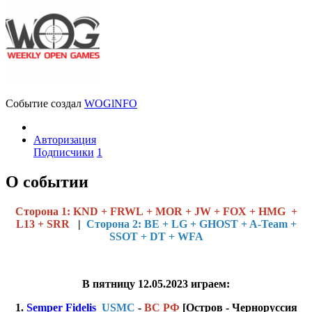
Событие создал
WOGlNFO
Авторизация
Подписчики
1
О событии
Cторона 1: KND + FRWL + MOR + JW + FOX + HMG +
L13 + SRR
|
Сторона 2: BE + LG + GHOST + A-Team +
SSOT + DT + WFA
В пятницу 12.05.2023 играем:
1.
Semper Fidelis
USMC
-
ВС РФ
[Остров - Черноруссия