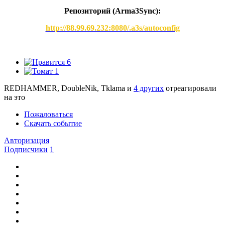
Репозиторий (Arma3Synс):
http://88.99.69.232:8080/.a3s/autoconfig
6
1
REDHAMMER, DoubleNik, Tklama и
4 других
отреагировали
на это
Пожаловаться
Скачать событие
Авторизация
Подписчики
1