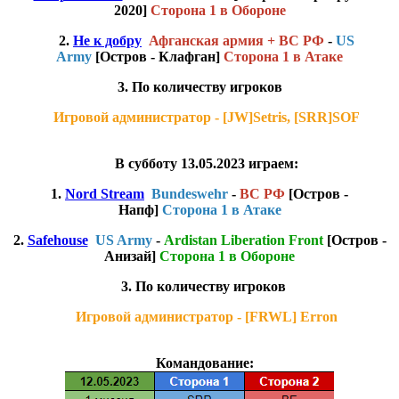
2020]
Сторона 1 в Обороне
2.
Не к добру
Афганская армия + ВС РФ
-
US
Army
[Остров - Клафган]
Сторона 1 в Атаке
3. По количеству игроков
Игровой администратор - [JW]Setris, [SRR]SOF
В субботу 13.05.2023 играем:
1.
Nord Stream
Bundeswehr
-
ВС РФ
[Остров -
Напф]
Сторона 1 в Атаке
2.
Safehouse
US Army
-
Ardistan Liberation Front
[Остров -
Анизай]
Сторона 1 в Обороне
3. По количеству игроков
Игровой администратор - [FRWL] Erron
Командование: