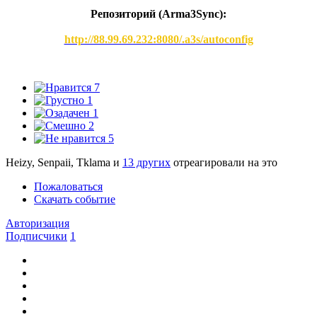
Репозиторий (Arma3Synс):
http://88.99.69.232:8080/.a3s/autoconfig
7
1
1
2
5
Heizy, Senpaii, Tklama и
13 других
отреагировали на это
Пожаловаться
Скачать событие
Авторизация
Подписчики
1