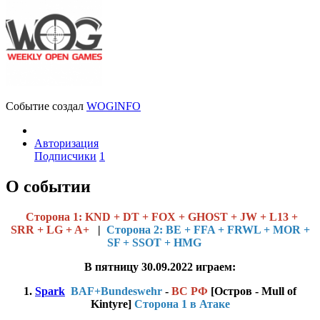
Событие создал
WOGlNFO
Авторизация
Подписчики
1
О событии
Cторона 1: KND + DT + FOX + GHOST + JW + L13 +
SRR + LG + A+
|
Сторона 2: BE + FFA + FRWL + MOR +
SF + SSOT + HMG
В пятницу 30.09.2022 играем:
1.
Spark
BAF+Bundeswehr
-
ВС РФ
[Остров - Mull of
Kintyre]
Сторона 1 в Атаке