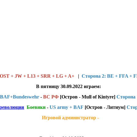
OST + JW + L13 + SRR + LG + A+
|
Сторона 2: BE + FFA +
В пятницу 30.09.2022 играем:
BAF+Bundeswehr
-
ВС РФ
[Остров - Mull of Kintyre]
Сторона 
 революция
Боевики
-
US army + BAF
[Остров - Литиум]
Стор
Игровой администратор -