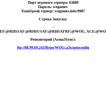
Порт игрового сервера: 63089
Пароль: wogames
TeamSpeak сервер: wogames.info:9987
Строка Запуска:
-
RHSGREF;@RHSSAF;@RHSUSAF;@RHSAFRF;@WOG_ACE;@W
Репозиторий (Arma3Synс):
ftp://88.99.69.243/Repo/WOG/.a3s/autoconfig