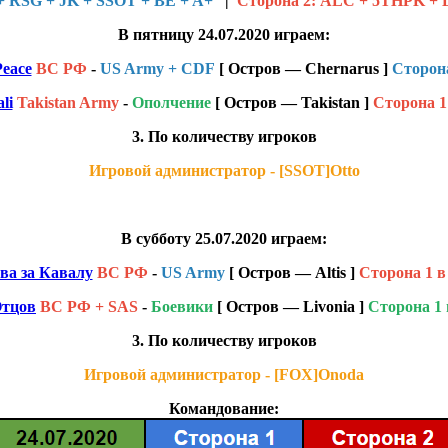
 RSG + JK + SSOT + BE + A+
|
Сторона 2: ALC + 5THPK + 
В пятницу 24.07.2020 играем:
Peace
ВС РФ
-
US Army + CDF
[ Остров — Chernarus ]
Сторона
li
Takistan Army
-
Ополчение
[ Остров — Takistan ]
Сторона 1
3. По количеству игроков
Игровой администратор - [SSOT]Otto
В субботу 25.07.2020 играем:
ва за Кавалу
ВС РФ
-
US Army
[ Остров — Altis ]
Сторона 1 в
Отцов
ВС РФ + SAS
-
Боевики
[ Остров — Livonia ]
Сторона 1 
3. По количеству игроков
Игровой администратор - [FOX]Onoda
Командование: