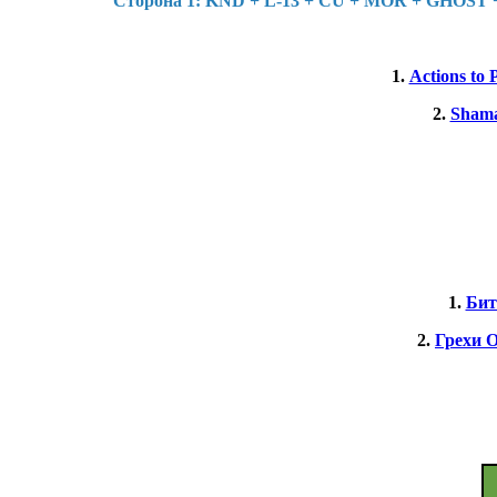
Cторона 1: KND + L-13 + CU + MOR + GHOST +
1.
Actions to 
2.
Shama
1.
Бит
2.
Грехи 