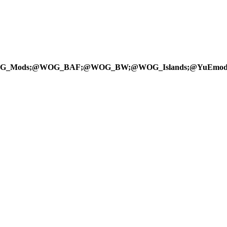
OG_Mods;@WOG_BAF;@WOG_BW;@WOG_Islands;@YuEmo