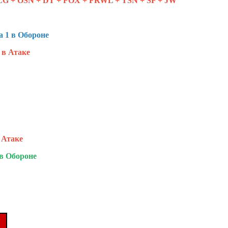
LG + OSN + DT + FOX + FRWL + TSN + SF + JW
 1 в Обороне
 в Атаке
 Атаке
в Обороне