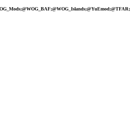
OG_Mods;@WOG_BAF;@WOG_Islands;@YuEmod;@TFAR;