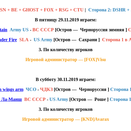
TSN + BE + GHOST + FOX + RSG + CTU
|
Сторона 2: DSHR +
В пятницу 29.11.2019 играем:
tain
Army US
-
ВС СССР
[Остров — Черноруссия зимняя ]
C
der Fire
SLA
-
US Army
[Остров — Cахрани ]
Cторона 1 в 
3. По количеству игроков
Игровой администратор — [FOX]Visu
В субботу 30.11.2019 играем:
n wings arm
ЧСО
-
ЧДКЗ
[Остров — Черноруссия ]
Cторона 1
 Ла-Манш
ВС СССР
-
US Army
[Остров — Роше
]
Cторона 
3. По количеству игроков
Игровой администратор — [КND]Avarax