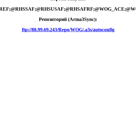
@RHSGREF;@RHSSAF;@RHSUSAF;@RHSAFRF;@WOG_ACE;@W
Репозиторий (Arma3Synс):
ftp://88.99.69.243/Repo/WOG/.a3s/autoconfig