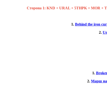
Cторона 1: KND + URAL + 5THPK + MOR + 
1.
Behind the iron cur
2.
Un
1.
Broke
2.
Марш на