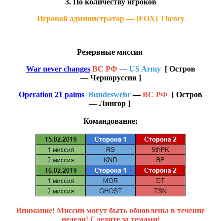
3. По количеству игроков
Игровой администратор — [FOX] Theory
Резервные миссии
War never changes
ВС РФ
—
US Army
[ Остров
— Черноруссия ]
Operation 21 palms
Bundeswehr
—
ВС РФ
[ Остров
— Лингор ]
Командование:
Внимание! Миссии могут быть обновлены в течение
недели! Следите за темами!