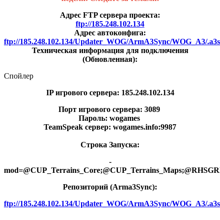
Адрес FTP сервера проекта:
ftp://185.248.102.134
Адрес автоконфига:
ftp://185.248.102.134/Updater_WOG/ArmA3Sync/WOG_A3/.a3s/
Техническая информация для подключения
(Обновленная):
Спойлер
IP игрового сервера: 185.248.102.134
Порт игрового сервера: 3089
Пароль: wogames
TeamSpeak сервер: wogames.info:9987
Строка Запуска:
-
mod=@CUP_Terrains_Core;@CUP_Terrains_Maps;@RHS
Репозиторий (Arma3Synс):
ftp://185.248.102.134/Updater_WOG/ArmA3Sync/WOG_A3/.a3s/