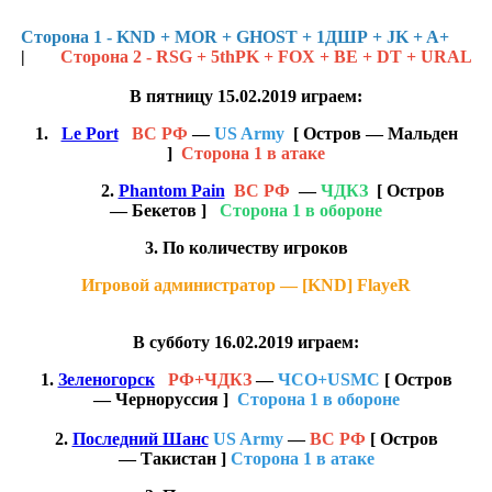
Сторона 1 - KND + MOR + GHOST + 1ДШР + JK + A+
|
Сторона 2 - RSG + 5thPK + FOX + BE + DT + URAL
В пятницу 15.02.2019 играем:
1.
Le Port
ВС РФ
—
US Army
[ Остров — Мальден
]
Сторона 1 в атаке
2.
Phantom Pain
ВС РФ
—
ЧДКЗ
[ Остров
— Бекетов ]
Сторона 1 в обороне
3. По количеству игроков
Игровой администратор — [KND] FlayeR
В субботу 16.02.2019 играем:
1.
Зеленогорск
РФ+ЧДКЗ
—
Ч СО+USMC
[ Остров
— Че рнорусси я ]
Сторона 1 в обороне
2.
Последний Шанс
U S Ar my
—
ВС РФ
[ Остров
— Такистан ]
Сторона 1 в атаке