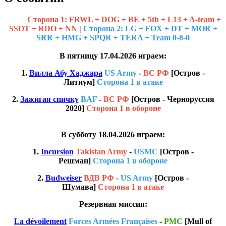
Cторона 1: FRWL + DOG + BE + 5th + L13 + A-team +
SSOT + RDO + NN
|
Сторона 2: LG + FOX + DT + MOR +
SRR + HMG + SPQR + TERA + Team 0-8-0
В пятницу 17.04.2026 играем:
1.
Вилла Абу Хаджара
US Army
-
ВС РФ
[Остров -
Литиум]
Сторона 1 в атаке
2.
Зажигая спичку
BAF
-
ВС РФ
[Остров - Ч ерноруссия
2020]
Сторона 1 в обороне
В субботу 18.04.2026 играем:
1.
Incursion
Takistan Army
-
USMC
[Остров -
Решман]
Сторона 1 в обороне
2.
Budweiser
ВДВ РФ
-
US Army
[Остров -
Шумава]
Сторона 1 в атаке
Резервная миссия:
La dévoilement
Forces Armées Françaises
-
PMC
[Mull of