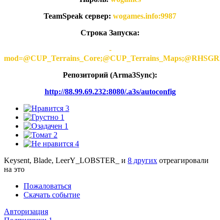
TeamSpeak сервер:
wogames.info:9987
Строка Запуска:
-
mod=@CUP_Terrains_Core;@CUP_Terrains_Maps;@
Репозиторий (Arma3Synс):
http://88.99.69.232:8080/.a3s/autoconfig
3
1
1
2
4
Keysent, Blade, LeerY_LOBSTER_ и
8 других
отреагировали
на это
Пожаловаться
Скачать событие
Авторизация